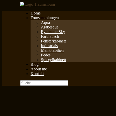
Zum
Inhalt
Home
springen
Fotosammlungen
Aqua
Arabesque
Eye in the Sky
Farbrausch
Fensterkabinett
Industrials
Memorabilien
Pedes
Spiegelkabinett
Blog
About me
Kontakt
Suche
nach: