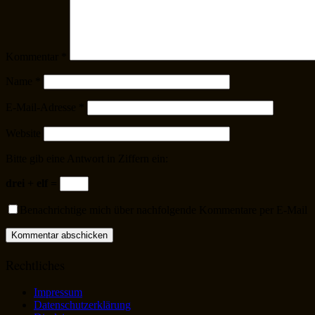
Kommentar
*
Name
*
E-Mail-Adresse
*
Website
Bitte gib eine Antwort in Ziffern ein:
drei + elf =
Benachrichtige mich über nachfolgende Kommentare per E-Mail
Rechtliches
Impressum
Datenschutzerklärung