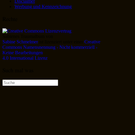
Disclaimer
Werbung und Kennzeichnung
Rechte
Sabienes Traumalbum
von
Sabine Schmelmer
ist lizenziert unter einer
Creative
Commons Namensnennung - Nicht kommerziell -
Keine Bearbeitungen
4.0 International Lizenz
.
Such mal was
Suche
nach: