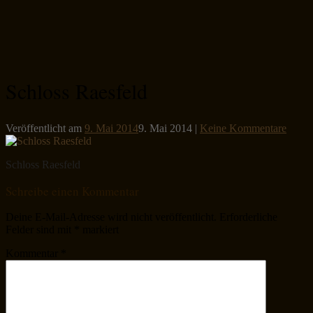
Schloss Raesfeld
Veröffentlicht am
9. Mai 2014
9. Mai 2014
|
Keine Kommentare
Schloss Raesfeld
Schreibe einen Kommentar
Deine E-Mail-Adresse wird nicht veröffentlicht.
Erforderliche
Felder sind mit
*
markiert
Kommentar
*