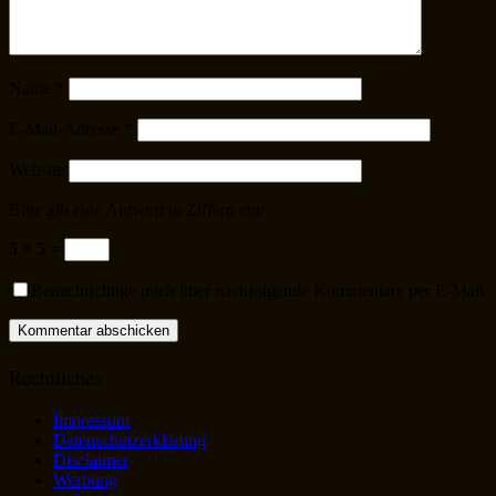
Name
*
E-Mail-Adresse
*
Website
Bitte gib eine Antwort in Ziffern ein:
5 × 5 =
Benachrichtige mich über nachfolgende Kommentare per E-Mail
Rechtliches
Impressum
Datenschutzerklärung
Disclaimer
Werbung