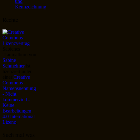
und
Kennzeichnung
Rechte
Sabienes
Traumalbum
von
Sabine
Schmelmer
ist
lizenziert unter
einer
Creative
Commons
Namensnennung
- Nicht
kommerziell -
Keine
Bearbeitungen
4.0 International
Lizenz
.
Such mal was