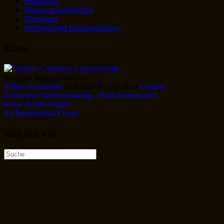
Impressum
Datenschutzerklärung
Disclaimer
Werbung und Kennzeichnung
Rechte
Sabienes Traumalbum
von
Sabine Schmelmer
ist lizenziert unter einer
Creative
Commons Namensnennung - Nicht kommerziell -
Keine Bearbeitungen
4.0 International Lizenz
.
Such mal was
Suche
nach: