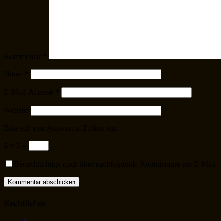
Kommentar
*
Name
*
E-Mail-Adresse
*
Website
Bitte gib eine Antwort in Ziffern ein:
5 × 5 =
Benachrichtige mich über nachfolgende Kommentare per E-Mail
Rechtliches