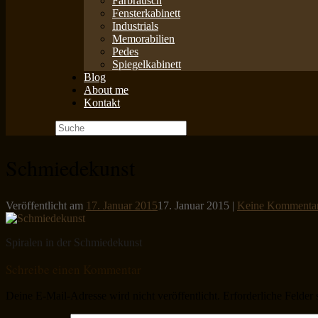
Farbrausch
Fensterkabinett
Industrials
Memorabilien
Pedes
Spiegelkabinett
Blog
About me
Kontakt
Suche
nach:
Schmiedekunst
Veröffentlicht am
17. Januar 2015
17. Januar 2015
|
Keine Kommenta
Spiralen in der Schmiedekunst
Schreibe einen Kommentar
Deine E-Mail-Adresse wird nicht veröffentlicht.
Erforderliche Felder 