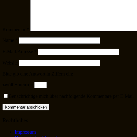
Kommentar
*
Name
*
E-Mail-Adresse
*
Website
Bitte gib eine Antwort in Ziffern ein:
zwölf + neun =
Benachrichtige mich über nachfolgende Kommentare per E-Mail
Rechtliches
Impressum