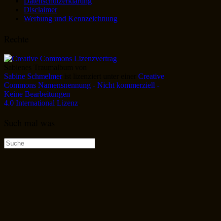
Datenschutzerklärung
Disclaimer
Werbung und Kennzeichnung
Rechte
Sabienes Traumalbum
von
Sabine Schmelmer
ist lizenziert unter einer
Creative
Commons Namensnennung - Nicht kommerziell -
Keine Bearbeitungen
4.0 International Lizenz
.
Such mal was
Suche
nach: