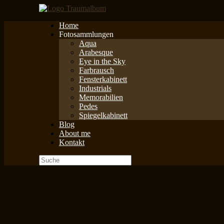
Zum
Inhalt
Home
springen
Fotosammlungen
Aqua
Arabesque
Eye in the Sky
Farbrausch
Fensterkabinett
Industrials
Memorabilien
Pedes
Spiegelkabinett
Blog
About me
Kontakt
Suche
nach: