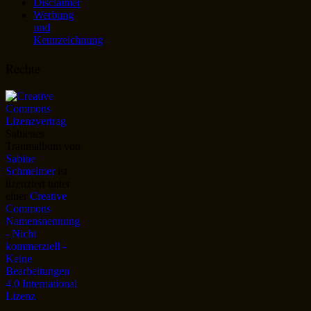
Disclaimer
Werbung
und
Kennzeichnung
Rechte
Sabienes
Traumalbum
von
Sabine
Schmelmer
ist
lizenziert unter
einer
Creative
Commons
Namensnennung
- Nicht
kommerziell -
Keine
Bearbeitungen
4.0 International
Lizenz
.