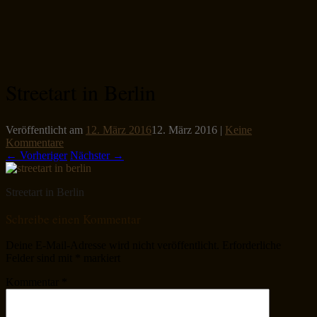
Streetart in Berlin
Veröffentlicht am
12. März 2016
12. März 2016
|
Keine
Kommentare
← Vorheriger
Nächster →
Streetart in Berlin
Schreibe einen Kommentar
Deine E-Mail-Adresse wird nicht veröffentlicht.
Erforderliche
Felder sind mit
*
markiert
Kommentar
*