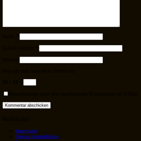
Name
*
E-Mail-Adresse
*
Website
Bitte gib eine Antwort in Ziffern ein:
20 + 18 =
Benachrichtige mich über nachfolgende Kommentare per E-Mail
Rechtliches
Impressum
Datenschutzerklärung