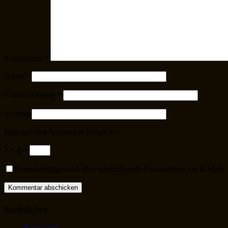
Kommentar
*
Name
*
E-Mail-Adresse
*
Website
Bitte gib eine Antwort in Ziffern ein:
2 × 2 =
Benachrichtige mich über nachfolgende Kommentare per E-Mail
Rechtliches