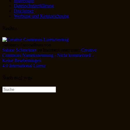
Impressum
Datenschutzerklärung
Disclaimer
Werbung und Kennzeichnung
Rechte
Sabienes Traumalbum
von
Sabine Schmelmer
ist lizenziert unter einer
Creative
Commons Namensnennung - Nicht kommerziell -
Keine Bearbeitungen
4.0 International Lizenz
.
Such mal was
Suche
nach: