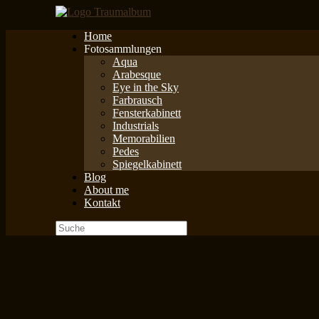
Zum
Inhalt
Home
springen
Fotosammlungen
Aqua
Arabesque
Eye in the Sky
Farbrausch
Fensterkabinett
Industrials
Memorabilien
Pedes
Spiegelkabinett
Blog
About me
Kontakt
Suche
nach: