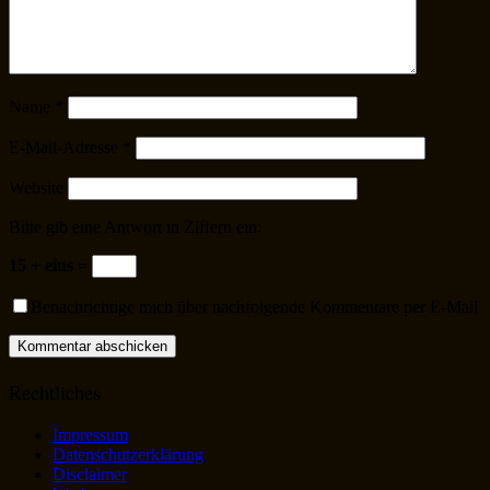
Name
*
E-Mail-Adresse
*
Website
Bitte gib eine Antwort in Ziffern ein:
15 + eins =
Benachrichtige mich über nachfolgende Kommentare per E-Mail
Rechtliches
Impressum
Datenschutzerklärung
Disclaimer