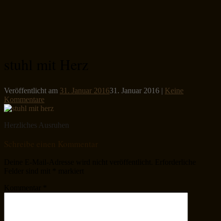
stuhl mit Herz
Veröffentlicht am
31. Januar 2016
31. Januar 2016
|
Keine
Kommentare
Herzliches Ausruhen
Schreibe einen Kommentar
Deine E-Mail-Adresse wird nicht veröffentlicht.
Erforderliche
Felder sind mit
*
markiert
Kommentar
*