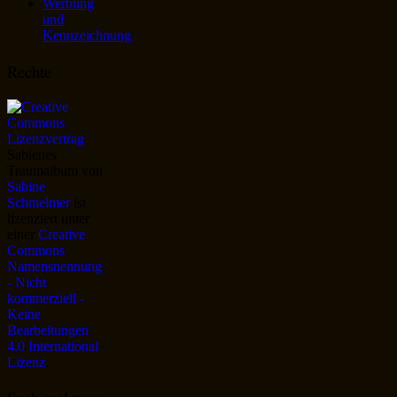
Werbung
und
Kennzeichnung
Rechte
Sabienes
Traumalbum
von
Sabine
Schmelmer
ist
lizenziert unter
einer
Creative
Commons
Namensnennung
- Nicht
kommerziell -
Keine
Bearbeitungen
4.0 International
Lizenz
.