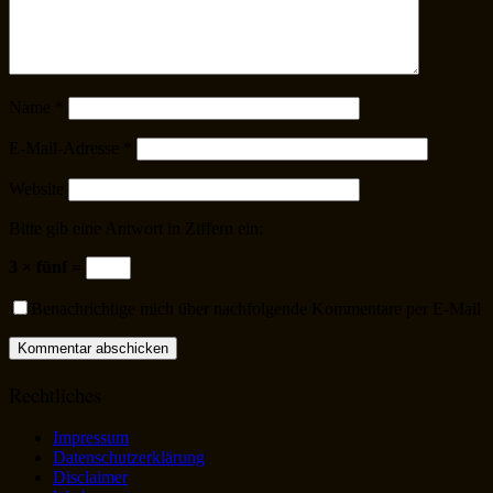
Name
*
E-Mail-Adresse
*
Website
Bitte gib eine Antwort in Ziffern ein:
3 × fünf =
Benachrichtige mich über nachfolgende Kommentare per E-Mail
Rechtliches
Impressum
Datenschutzerklärung
Disclaimer