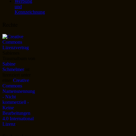
Werbung
und
Kennzeichnung
Rechte
Sabienes
Traumalbum
von
Sabine
Schmelmer
ist
lizenziert unter
einer
Creative
Commons
Namensnennung
- Nicht
kommerziell -
Keine
Bearbeitungen
4.0 International
Lizenz
.