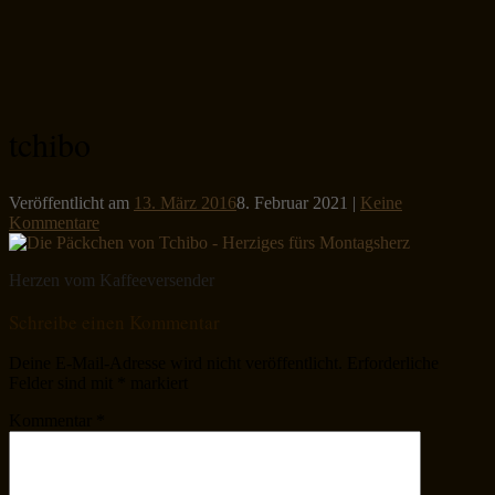
tchibo
Veröffentlicht am
13. März 2016
8. Februar 2021
|
Keine
Kommentare
Herzen vom Kaffeeversender
Schreibe einen Kommentar
Deine E-Mail-Adresse wird nicht veröffentlicht.
Erforderliche
Felder sind mit
*
markiert
Kommentar
*