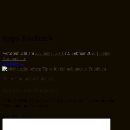
tipps-fotobuch
Veröffentlicht am
22. Januar 2016
12. Februar 2021
|
Keine
Kommentare
Nächster →
Meine Fotobuch-Bibliothek
Schreibe einen Kommentar
Deine E-Mail-Adresse wird nicht veröffentlicht.
Erforderliche
Felder sind mit
*
markiert
Kommentar
*