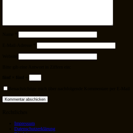
Name
*
E-Mail-Adresse
*
Website
Bitte gib eine Antwort in Ziffern ein:
fünf × fünf =
Benachrichtige mich über nachfolgende Kommentare per E-Mail
Rechtliches
Impressum
Datenschutzerklärung