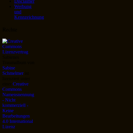
Disclaimer
Werbung
und
Kennzeichnung
Rechte
Sabienes
Traumalbum
von
Sabine
Schmelmer
ist
lizenziert unter
einer
Creative
Commons
Namensnennung
- Nicht
kommerziell -
Keine
Bearbeitungen
4.0 International
Lizenz
.