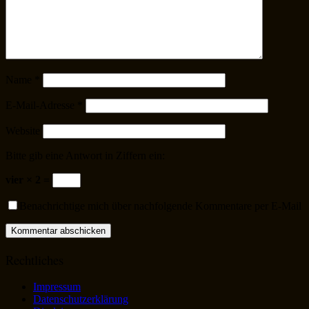
Name
*
E-Mail-Adresse
*
Website
Bitte gib eine Antwort in Ziffern ein:
vier × 2 =
Benachrichtige mich über nachfolgende Kommentare per E-Mail
Rechtliches
Impressum
Datenschutzerklärung