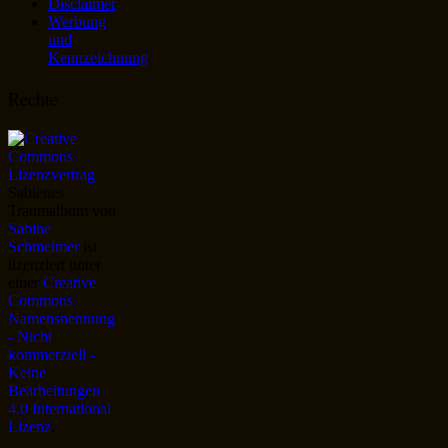
Disclaimer
Werbung
und
Kennzeichnung
Rechte
Sabienes
Traumalbum
von
Sabine
Schmelmer
ist
lizenziert unter
einer
Creative
Commons
Namensnennung
- Nicht
kommerziell -
Keine
Bearbeitungen
4.0 International
Lizenz
.