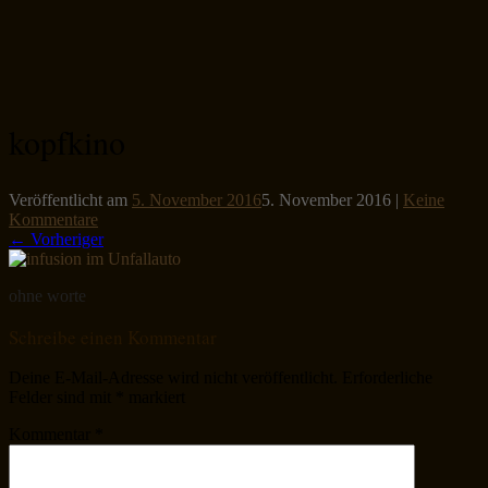
kopfkino
Veröffentlicht am
5. November 2016
5. November 2016
|
Keine
Kommentare
← Vorheriger
ohne worte
Schreibe einen Kommentar
Deine E-Mail-Adresse wird nicht veröffentlicht.
Erforderliche
Felder sind mit
*
markiert
Kommentar
*