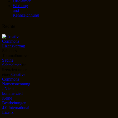
Disclaimer
Werbung
und
Kennzeichnung
Rechte
Sabienes
Traumalbum
von
Sabine
Schmelmer
ist
lizenziert unter
einer
Creative
Commons
Namensnennung
- Nicht
kommerziell -
Keine
Bearbeitungen
4.0 International
Lizenz
.