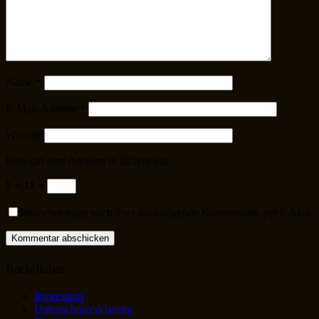
Name
*
E-Mail-Adresse
*
Website
Bitte gib eine Antwort in Ziffern ein:
5 + 11 =
Benachrichtige mich über nachfolgende Kommentare per E-Mail
Rechtliches
Impressum
Datenschutzerklärung