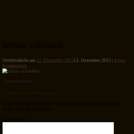
urbane schönheit
Veröffentlicht am
12. Dezember 2015
12. Dezember 2015
|
Keine
Kommentare
Eisenbahnlinien
Schreibe einen Kommentar
Deine E-Mail-Adresse wird nicht veröffentlicht.
Erforderliche
Felder sind mit
*
markiert
Kommentar
*