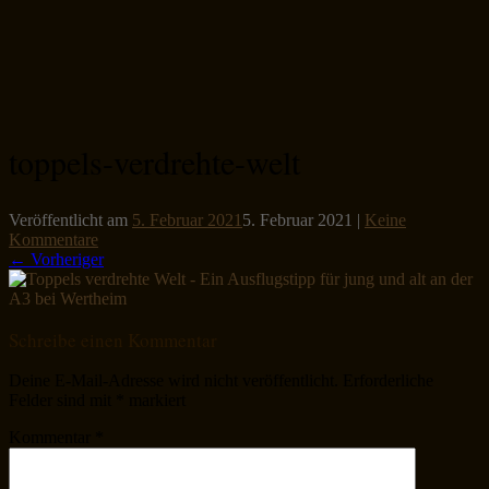
toppels-verdrehte-welt
Veröffentlicht am
5. Februar 2021
5. Februar 2021
|
Keine
Kommentare
← Vorheriger
Schreibe einen Kommentar
Deine E-Mail-Adresse wird nicht veröffentlicht.
Erforderliche
Felder sind mit
*
markiert
Kommentar
*