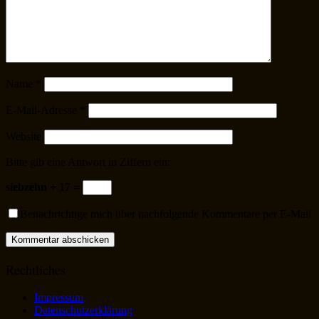
Name
*
E-Mail-Adresse
*
Website
Bitte gib eine Antwort in Ziffern ein:
siebzehn + 17 =
Benachrichtige mich über nachfolgende Kommentare per E-Mail
Rechtliches
Impressum
Datenschutzerklärung