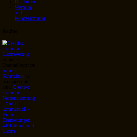
Disclaimer
Werbung
und
Kennzeichnung
Rechte
Sabienes
Traumalbum
von
Sabine
Schmelmer
ist
lizenziert unter
einer
Creative
Commons
Namensnennung
- Nicht
kommerziell -
Keine
Bearbeitungen
4.0 International
Lizenz
.