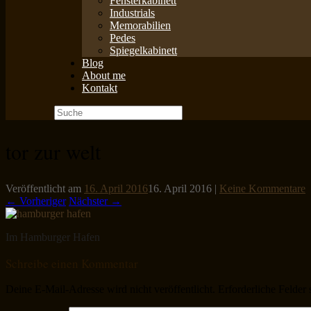
Fensterkabinett
Industrials
Memorabilien
Pedes
Spiegelkabinett
Blog
About me
Kontakt
Suche
nach:
tor zur welt
Veröffentlicht am
16. April 2016
16. April 2016
|
Keine Kommentare
← Vorheriger
Nächster →
Im Hamburger Hafen
Schreibe einen Kommentar
Deine E-Mail-Adresse wird nicht veröffentlicht.
Erforderliche Felder 