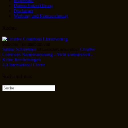
Impressum
Datenschutzerklärung
Disclaimer
Werbung und Kennzeichnung
Rechte
Sabienes Traumalbum
von
Sabine Schmelmer
ist lizenziert unter einer
Creative
Commons Namensnennung - Nicht kommerziell -
Keine Bearbeitungen
4.0 International Lizenz
.
Such mal was
Suche
nach: