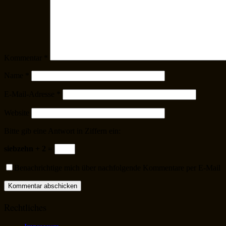
Kommentar
*
Name
*
E-Mail-Adresse
*
Website
Bitte gib eine Antwort in Ziffern ein:
siebzehn + 2 =
Benachrichtige mich über nachfolgende Kommentare per E-Mail
Rechtliches