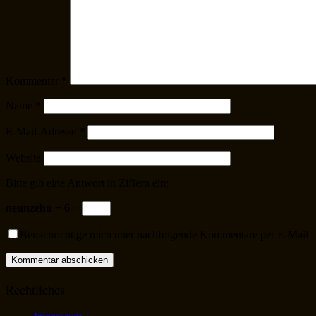
Kommentar
*
Name
*
E-Mail-Adresse
*
Website
Bitte gib eine Antwort in Ziffern ein:
neunzehn − 6 =
Benachrichtige mich über nachfolgende Kommentare per E-Mail
Rechtliches