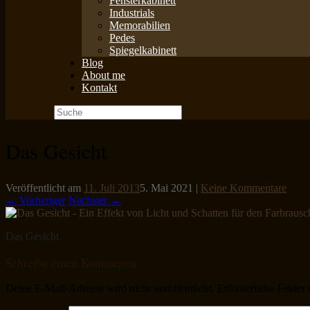
Fensterkabinett
Industrials
Memorabilien
Pedes
Spiegelkabinett
Blog
About me
Kontakt
Suche
nach:
Das Gesicht
Veröffentlicht am
11. Juli 2013
5. Mai 2021
|
Keine Kommentare
← Vorheriger
Nächster →
Das Gesicht
Schreibe einen Kommentar
Deine E-Mail-Adresse wird nicht veröffentlicht.
Erforderliche Felder 