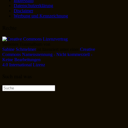
Impressum
Datenschutzerklärung
Disclaimer
Werbung und Kennzeichnung
Rechte
Sabienes Traumalbum
von
Sabine Schmelmer
ist lizenziert unter einer
Creative
Commons Namensnennung - Nicht kommerziell -
Keine Bearbeitungen
4.0 International Lizenz
.
Such mal was
Suche
nach: