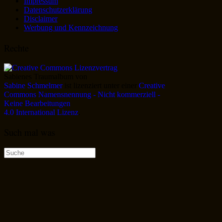
Impressum
Datenschutzerklärung
Disclaimer
Werbung und Kennzeichnung
Rechte
Sabienes Traumalbum
von
Sabine Schmelmer
ist lizenziert unter einer
Creative
Commons Namensnennung - Nicht kommerziell -
Keine Bearbeitungen
4.0 International Lizenz
.
Such mal was
Suche
nach: