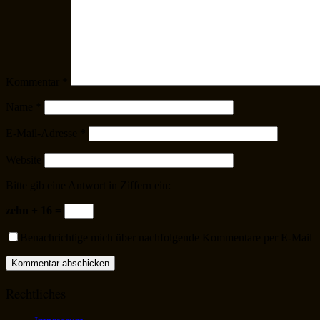
Kommentar
*
Name
*
E-Mail-Adresse
*
Website
Bitte gib eine Antwort in Ziffern ein:
zehn + 16 =
Benachrichtige mich über nachfolgende Kommentare per E-Mail
Rechtliches