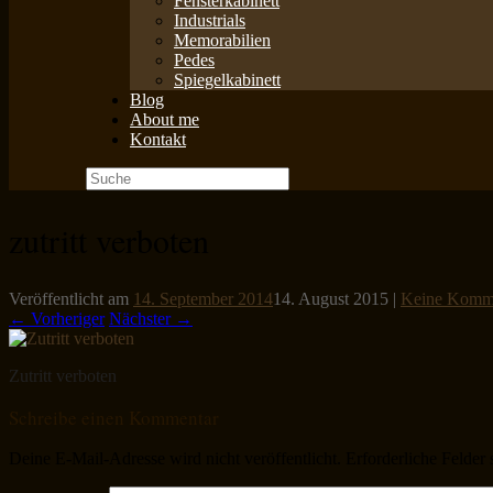
Fensterkabinett
Industrials
Memorabilien
Pedes
Spiegelkabinett
Blog
About me
Kontakt
Suche
nach:
zutritt verboten
Veröffentlicht am
14. September 2014
14. August 2015
|
Keine Komm
← Vorheriger
Nächster →
Zutritt verboten
Schreibe einen Kommentar
Deine E-Mail-Adresse wird nicht veröffentlicht.
Erforderliche Felder 