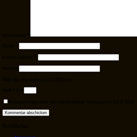
Kommentar
*
Name
*
E-Mail-Adresse
*
Website
Bitte gib eine Antwort in Ziffern ein:
fünf × 1 =
Benachrichtige mich über nachfolgende Kommentare per E-Mail
Rechtliches