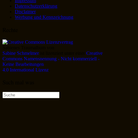
Impressum
Datenschutzerklärung
Disclaimer
Werbung und Kennzeichnung
Rechte
Sabienes Traumalbum
von
Sabine Schmelmer
ist lizenziert unter einer
Creative
Commons Namensnennung - Nicht kommerziell -
Keine Bearbeitungen
4.0 International Lizenz
.
Such mal was
Suche
nach: