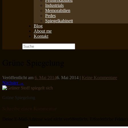
Fensterkabinett
Industrials
Memorabilien
Pedes
Spiegelkabinett
Blog
About me
Kontakt
Suche
nach:
Grüne Spiegelung
Veröffentlicht am
6. Mai 2014
6. Mai 2014
|
Keine Kommentare
Nächster →
Grüne Spiegelung
Schreibe einen Kommentar
Deine E-Mail-Adresse wird nicht veröffentlicht.
Erforderliche Felder 