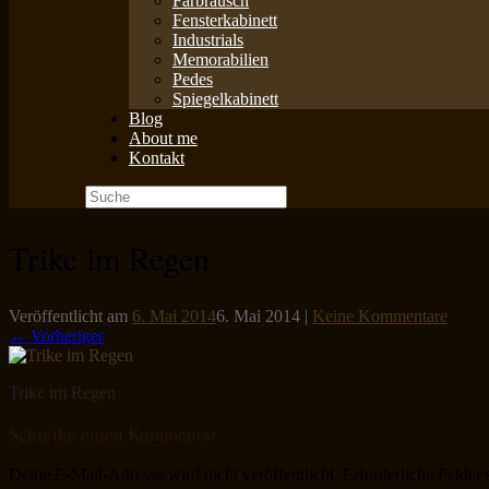
Farbrausch
Fensterkabinett
Industrials
Memorabilien
Pedes
Spiegelkabinett
Blog
About me
Kontakt
Suche
nach:
Trike im Regen
Veröffentlicht am
6. Mai 2014
6. Mai 2014
|
Keine Kommentare
← Vorheriger
Trike im Regen
Schreibe einen Kommentar
Deine E-Mail-Adresse wird nicht veröffentlicht.
Erforderliche Felder 