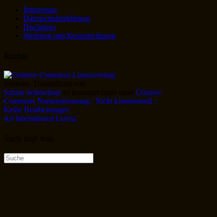
Impressum
Datenschutzerklärung
Disclaimer
Werbung und Kennzeichnung
Rechte
Sabienes Traumalbum
von
Sabine Schmelmer
ist lizenziert unter einer
Creative
Commons Namensnennung - Nicht kommerziell -
Keine Bearbeitungen
4.0 International Lizenz
.
Such mal was
Suche
nach: