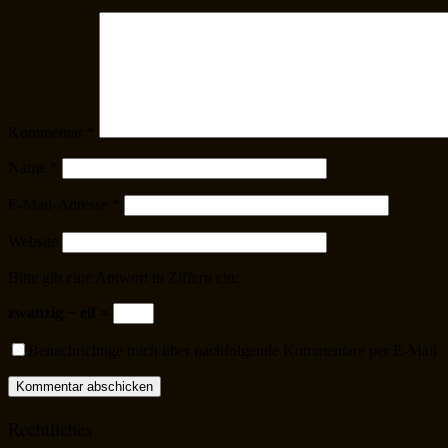
Kommentar
*
Name
*
E-Mail-Adresse
*
Website
Bitte gib eine Antwort in Ziffern ein:
zwanzig − elf =
Benachrichtige mich über nachfolgende Kommentare per E-Mail
Rechtliches