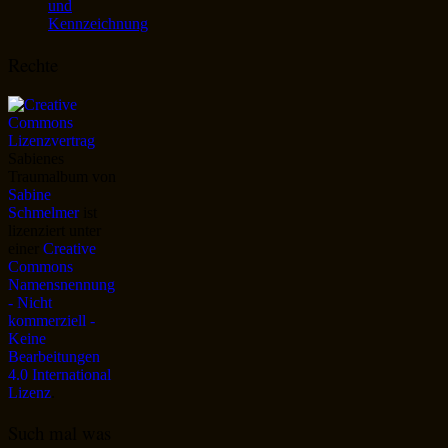
und
Kennzeichnung
Rechte
Sabienes
Traumalbum
von
Sabine
Schmelmer
ist
lizenziert unter
einer
Creative
Commons
Namensnennung
- Nicht
kommerziell -
Keine
Bearbeitungen
4.0 International
Lizenz
.
Such mal was