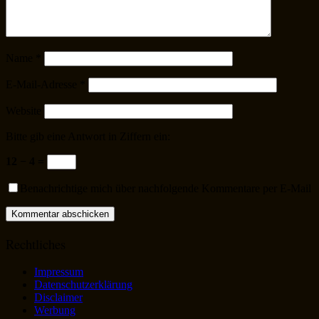
Name
*
E-Mail-Adresse
*
Website
Bitte gib eine Antwort in Ziffern ein:
12 − 4 =
Benachrichtige mich über nachfolgende Kommentare per E-Mail
Rechtliches
Impressum
Datenschutzerklärung
Disclaimer
Werbung