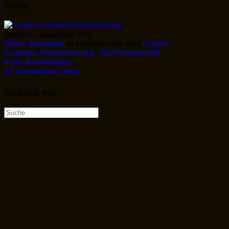
Rechte
Sabienes Traumalbum
von
Sabine Schmelmer
ist lizenziert unter einer
Creative
Commons Namensnennung - Nicht kommerziell -
Keine Bearbeitungen
4.0 International Lizenz
.
Such mal was
Suche
nach: