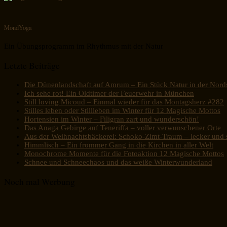
MondYoga
Ein Übungsprogramm im Rhythmus mit der Natur
Letzte Beiträge
Die Dünenlandschaft auf Amrum – Ein Stück Natur in der Nord
Ich sehe rot! Ein Oldtimer der Feuerwehr in München
Still loving Micoud – Einmal wieder für das Montagsherz #282
Stilles leben oder Stillleben im Winter für 12 Magische Mottos
Hortensien im Winter – Filigran zart und wunderschön!
Das Anaga Gebirge auf Teneriffa – voller verwunschener Orte
Aus der Weihnachtsbäckerei: Schoko-Zimt-Traum – lecker und s
Himmlisch – Ein frommer Gang in die Kirchen in aller Welt
Monochrome Momente für die Fotoaktion 12 Magische Mottos
Schnee und Schneechaos und das weiße Winterwunderland
Noch mal Werbung