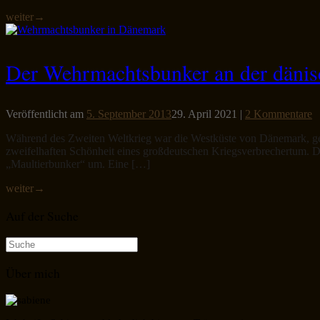
weiter
→
Der Wehrmachtsbunker an der dänisc
Veröffentlicht am
5. September 2013
29. April 2021
|
2 Kommentare
Während des Zweiten Weltkrieg war die Westküste von Dänemark, gena
zweifelhaften Schönheit eines großdeutschen Kriegsverbrechertum. De
„Maultierbunker“ um. Eine […]
weiter
→
Auf der Suche
Suche
nach:
Über mich