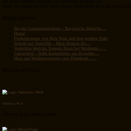
Ich heiße Sabiene und lade dich hier zum Träumen ein.
Wenn du noch mehr über mich wissen willst, dann besuche einfach m
Simply the best
Bei der Lumpenmacherei – Bayerische Bräuche…
Home
Freiheitsstatue von New York und ihre großen Füße
Spirale auf Teneriffa – Mein Beitrag für…
Verkehrte Welt im Toppels Haus bei Wertheim –…
Catcontent – Süße Katzenfotos aus Kroatien…
Herz aus Weidenzweigen vom Polarkreis –…
Besucht mich auf:
Sabienes Welt
Lifestyle in den besten Jahren