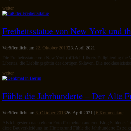
weiter
→
Freiheitsstatue von New York und i
Veröffentlicht am
22. Oktober 2013
23. April 2021
Die Freiheitsstatue von New York (offiziell Liberty Enlightening the 
Libertas, die Lieblingsgöttin der dortigen Sklaven. Die neoklassiz
weiter
→
Fühle die Jahrhunderte – Der Alte Fr
Veröffentlicht am
3. Oktober 2013
26. April 2021
|
6 Kommentare
Als ich gestern nach einem Foto für meinen anderen Blog Sabienes Tr
diese Bauverkleidung im Hintergrund Fühle die Jahrhunderte Es zeigt 