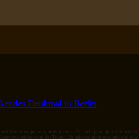
kendes Denkmal in Berlin
aust Mahnmal genannt, besteht aus 2.711 leicht geneigten Betonstele
r Auswegslosigkeit und der Trauer. Ich habe es mir angeschaut und wa