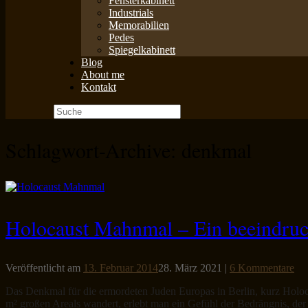
Fensterkabinett
Industrials
Memorabilien
Pedes
Spiegelkabinett
Blog
About me
Kontakt
Suche
nach:
Schlagwort-Archive:
denkmal
Holocaust Mahnmal – Ein beeindruc
Veröffentlicht am
13. Februar 2014
28. März 2021
|
6 Kommentare
Das Denkmal für die ermordeten Juden Europas in Berlin, kurz Holoc
m² großen Areals wandert, erlebt man ein Gefühl der Bedrängnis, de