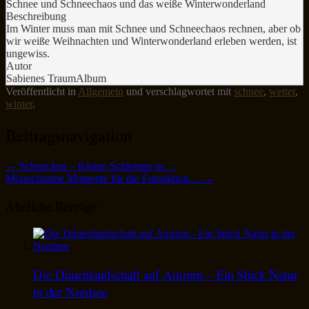
Schnee und Schneechaos und das weiße Winterwonderland
Beschreibung
Im Winter muss man mit Schnee und Schneechaos rechnen, aber ob
wir weiße Weihnachten und Winterwonderland erleben werden, ist
ungewiss.
Autor
Sabienes TraumAlbum
Veröffentlicht in
Allgemein
und verschlagwortet mit
schnee
,
wetter
,
winter
.
Beitragsnavigation
←
Schnecken – Kleine Schleimer in…
Monochrome Momente für die Fotoaktion…
→
Ähnliche Beiträge
Die Dünenlandschaft auf Amrum – Ein Stück Natur
in der Nordsee