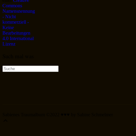
einer
Creative
Commons
Namensnennung
- Nicht
kommerziell -
Keine
Bearbeitungen
4.0 International
Lizenz
.
Such mal was
Suche
nach:
Sabienes Traumalbum ©2022 ♥♥♥ by Sabine Schmelmer
Scroll
Up