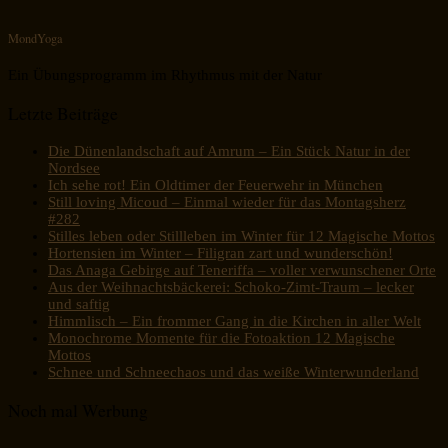
MondYoga
Ein Übungsprogramm im Rhythmus mit der Natur
Letzte Beiträge
Die Dünenlandschaft auf Amrum – Ein Stück Natur in der
Nordsee
Ich sehe rot! Ein Oldtimer der Feuerwehr in München
Still loving Micoud – Einmal wieder für das Montagsherz
#282
Stilles leben oder Stillleben im Winter für 12 Magische Mottos
Hortensien im Winter – Filigran zart und wunderschön!
Das Anaga Gebirge auf Teneriffa – voller verwunschener Orte
Aus der Weihnachtsbäckerei: Schoko-Zimt-Traum – lecker
und saftig
Himmlisch – Ein frommer Gang in die Kirchen in aller Welt
Monochrome Momente für die Fotoaktion 12 Magische
Mottos
Schnee und Schneechaos und das weiße Winterwunderland
Noch mal Werbung