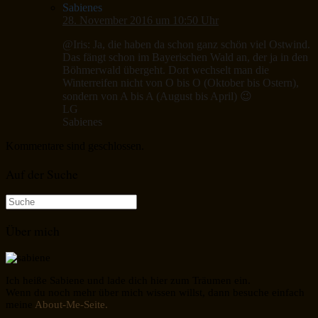
Sabienes
28. November 2016 um 10:50 Uhr
@Iris: Ja, die haben da schon ganz schön viel Ostwind.
Das fängt schon im Bayerischen Wald an, der ja in den
Böhmerwald übergeht. Dort wechselt man die
Winterreifen nicht von O bis O (Oktober bis Ostern),
sondern von A bis A (August bis April) 😉
LG
Sabienes
Kommentare sind geschlossen.
Auf der Suche
Suche
nach:
Über mich
Ich heiße Sabiene und lade dich hier zum Träumen ein.
Wenn du noch mehr über mich wissen willst, dann besuche einfach
meine
About-Me-Seite.