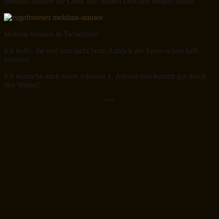
Moldau-Stausee die Leute ihre bunten Drachen steigen lassen:
Moldau-Stausee in Tschechien
Ich hoffe, ihr seid nun nicht beim Anblick der Fotos schon halb
erfroren.
Ich wünsche euch einen schönen 1. Advent und kommt gut durch
den Winter!
***