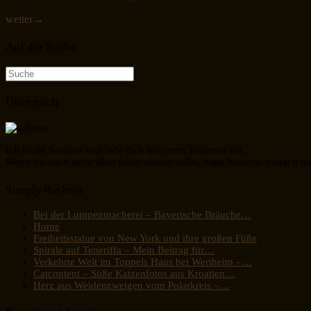
weiter
→
Auf der Suche
Suche
nach:
Über mich
Ich heiße Sabiene und lade dich hier zum Träumen ein.
Wenn du noch mehr über mich wissen willst, dann besuche einfach m
Simply the best
Bei der Lumpenmacherei – Bayerische Bräuche…
Home
Freiheitsstatue von New York und ihre großen Füße
Spirale auf Teneriffa – Mein Beitrag für…
Verkehrte Welt im Toppels Haus bei Wertheim –…
Catcontent – Süße Katzenfotos aus Kroatien…
Herz aus Weidenzweigen vom Polarkreis –…