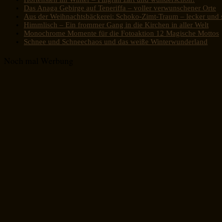
Das Anaga Gebirge auf Teneriffa – voller verwunschener Orte
Aus der Weihnachtsbäckerei: Schoko-Zimt-Traum – lecker und s
Himmlisch – Ein frommer Gang in die Kirchen in aller Welt
Monochrome Momente für die Fotoaktion 12 Magische Mottos
Schnee und Schneechaos und das weiße Winterwunderland
Noch mal Werbung