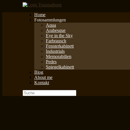
Zum
Inhalt
Home
springen
Fotosammlungen
Aqua
Arabesque
Eye in the Sky
Farbrausch
Fensterkabinett
Industrials
Memorabilien
Pedes
Spiegelkabinett
Blog
About me
Kontakt
Suche
nach: