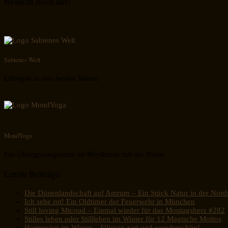
Besucht mich auf:
Sabienes Welt
Lifestyle in den besten Jahren
MondYoga
Ein Übungsprogramm im Rhythmus mit der Natur
Letzte Beiträge
Die Dünenlandschaft auf Amrum – Ein Stück Natur in der Nord
Ich sehe rot! Ein Oldtimer der Feuerwehr in München
Still loving Micoud – Einmal wieder für das Montagsherz #282
Stilles leben oder Stillleben im Winter für 12 Magische Mottos
Hortensien im Winter – Filigran zart und wunderschön!