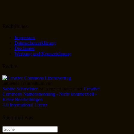
Rechtliches
Impressum
Datenschutzerklärung
Disclaimer
Werbung und Kennzeichnung
Rechte
Sabienes Traumalbum
von
Sabine Schmelmer
ist lizenziert unter einer
Creative
Commons Namensnennung - Nicht kommerziell -
Keine Bearbeitungen
4.0 International Lizenz
.
Such mal was
Suche
nach: