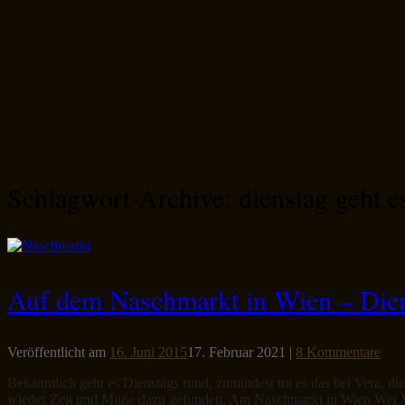
Schlagwort-Archive:
dienstag geht e
Auf dem Naschmarkt in Wien – Dien
Veröffentlicht am
16. Juni 2015
17. Februar 2021
|
8 Kommentare
Bekanntlich geht es Dienstags rund, zumindest tut es das bei Vera, die
wieder Zeit und Muße dazu gefunden. Am Naschmarkt in Wien Wer Wi