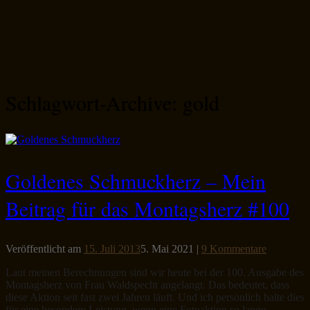
Schlagwort-Archive:
gold
Goldenes Schmuckherz – Mein
Beitrag für das Montagsherz #100
Veröffentlicht am
15. Juli 2013
5. Mai 2021
|
9 Kommentare
Laut meinen Berechnungen sind wir heute bei der 100. Ausgabe des
Montagsherz von Frau Waldspecht angelangt. Das bedeutet, dass
diese Aktion seit fast zwei Jahren läuft. Und ich persönlich halte dies
für eine besondere Leistung, wenn eine Fotoaktion so lange