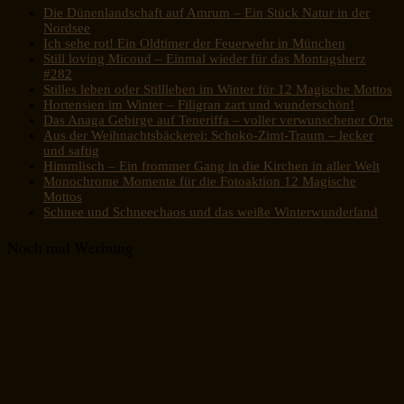
Die Dünenlandschaft auf Amrum – Ein Stück Natur in der
Nordsee
Ich sehe rot! Ein Oldtimer der Feuerwehr in München
Still loving Micoud – Einmal wieder für das Montagsherz
#282
Stilles leben oder Stillleben im Winter für 12 Magische Mottos
Hortensien im Winter – Filigran zart und wunderschön!
Das Anaga Gebirge auf Teneriffa – voller verwunschener Orte
Aus der Weihnachtsbäckerei: Schoko-Zimt-Traum – lecker
und saftig
Himmlisch – Ein frommer Gang in die Kirchen in aller Welt
Monochrome Momente für die Fotoaktion 12 Magische
Mottos
Schnee und Schneechaos und das weiße Winterwunderland
Noch mal Werbung