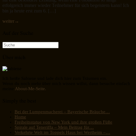
erfolgreich immer wieder Teilnehmer für sich begeistern kann! Ich
bin ja heute erst zum 6. […]
weiter
→
Auf der Suche
Suche
nach:
Über mich
Ich heiße Sabiene und lade dich hier zum Träumen ein.
Wenn du noch mehr über mich wissen willst, dann besuche einfach
meine
About-Me-Seite.
Simply the best
Bei der Lumpenmacherei – Bayerische Bräuche…
Home
Freiheitsstatue von New York und ihre großen Füße
Spirale auf Teneriffa – Mein Beitrag für…
Verkehrte Welt im Toppels Haus bei Wertheim –…