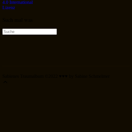
4.0 International
Lizenz
.
Such mal was
Suche
nach:
Sabienes Traumalbum ©2022 ♥♥♥ by Sabine Schmelmer
Scroll
Up