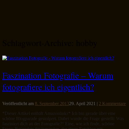
Schlagwort-Archive:
hobby
Faszination Fotografie – Warum
fotografiere ich eigentlich?
Veröffentlicht am
8. September 2013
29. April 2021
|
2 Kommentare
*Dieser Artikel enthält Amazonlinks* Ich bin gerade über eine
schöne Blogparade gestolpert. Dabei wurde die Frage gestellt: Was
fasziniert dich an der Fotografie?“ Eine, wie ich finde, schöne
Frage. Besonders für jemanden, der einen Fotoblog mit