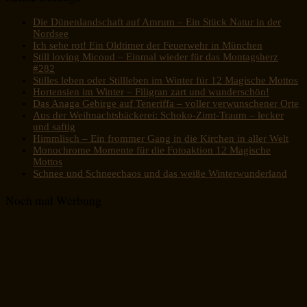
Die Dünenlandschaft auf Amrum – Ein Stück Natur in der
Nordsee
Ich sehe rot! Ein Oldtimer der Feuerwehr in München
Still loving Micoud – Einmal wieder für das Montagsherz
#282
Stilles leben oder Stillleben im Winter für 12 Magische Mottos
Hortensien im Winter – Filigran zart und wunderschön!
Das Anaga Gebirge auf Teneriffa – voller verwunschener Orte
Aus der Weihnachtsbäckerei: Schoko-Zimt-Traum – lecker
und saftig
Himmlisch – Ein frommer Gang in die Kirchen in aller Welt
Monochrome Momente für die Fotoaktion 12 Magische
Mottos
Schnee und Schneechaos und das weiße Winterwunderland
Noch mal Werbung