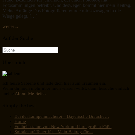
Fotosammlungen betreibt. Und deswegen kommt hier mein Beitrag.
Meine Anfänge Das Fotografieren wurde mir sozusagen in die
Wiege gelegt, […]
weiter
→
Auf der Suche
Suche
nach:
Über mich
Ich heiße Sabiene und lade dich hier zum Träumen ein.
Wenn du noch mehr über mich wissen willst, dann besuche einfach
meine
About-Me-Seite.
Simply the best
Bei der Lumpenmacherei – Bayerische Bräuche…
Home
Freiheitsstatue von New York und ihre großen Füße
Spirale auf Teneriffa – Mein Beitrag für…