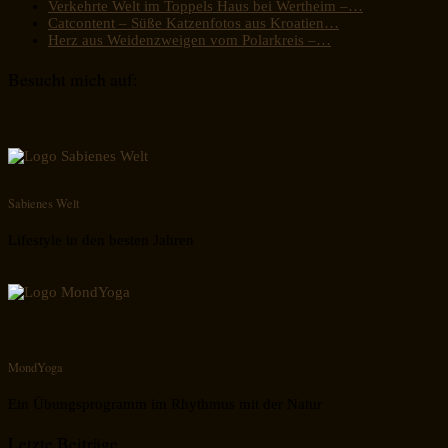
Verkehrte Welt im Toppels Haus bei Wertheim –…
Catcontent – Süße Katzenfotos aus Kroatien…
Herz aus Weidenzweigen vom Polarkreis –…
Besucht mich auf:
Sabienes Welt
Lifestyle in den besten Jahren
MondYoga
Ein Übungsprogramm im Rhythmus mit der Natur
Letzte Beiträge