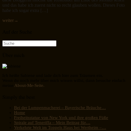
und das habe ich zuerst nicht so recht glauben wollen. Dieses Foto
habe ich sogar extra […]
weiter
→
Auf der Suche
Suche
nach:
Über mich
Ich heiße Sabiene und lade dich hier zum Träumen ein.
Wenn du noch mehr über mich wissen willst, dann besuche einfach
meine
About-Me-Seite.
Simply the best
Bei der Lumpenmacherei – Bayerische Bräuche…
Home
Freiheitsstatue von New York und ihre großen Füße
Spirale auf Teneriffa – Mein Beitrag für…
Verkehrte Welt im Toppels Haus bei Wertheim –…