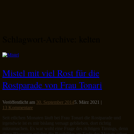
Schlagwort-Archive:
kelten
Mistel mit viel Rost für die
Rostparade von Frau Tonari
Veröffentlicht am
30. September 2014
5. März 2021
|
13 Kommentare
Seit etlichen Monaten läuft bei Frau Tonari die Rostparade und
irgendwie ist es mir bislang versagt geblieben, dort richtig
mitzumachen. Es war wohl eine Frage des richtigen Timings, denn
diese Bloggerin möchte die Rostbilder am Ende des Monats sehen