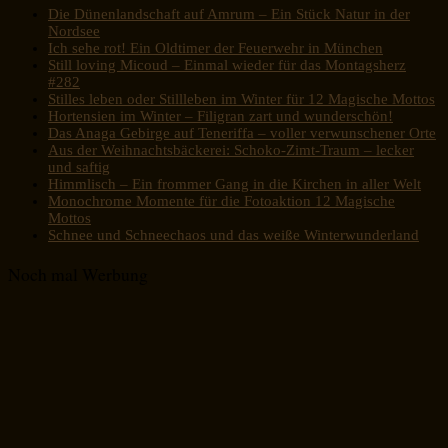
Die Dünenlandschaft auf Amrum – Ein Stück Natur in der
Nordsee
Ich sehe rot! Ein Oldtimer der Feuerwehr in München
Still loving Micoud – Einmal wieder für das Montagsherz
#282
Stilles leben oder Stillleben im Winter für 12 Magische Mottos
Hortensien im Winter – Filigran zart und wunderschön!
Das Anaga Gebirge auf Teneriffa – voller verwunschener Orte
Aus der Weihnachtsbäckerei: Schoko-Zimt-Traum – lecker
und saftig
Himmlisch – Ein frommer Gang in die Kirchen in aller Welt
Monochrome Momente für die Fotoaktion 12 Magische
Mottos
Schnee und Schneechaos und das weiße Winterwunderland
Noch mal Werbung