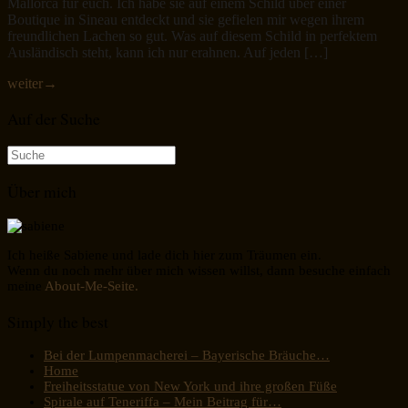
Mallorca für euch. Ich habe sie auf einem Schild über einer
Boutique in Sineau entdeckt und sie gefielen mir wegen ihrem
freundlichen Lachen so gut. Was auf diesem Schild in perfektem
Ausländisch steht, kann ich nur erahnen. Auf jeden […]
weiter
→
Auf der Suche
Suche
nach:
Über mich
Ich heiße Sabiene und lade dich hier zum Träumen ein.
Wenn du noch mehr über mich wissen willst, dann besuche einfach
meine
About-Me-Seite.
Simply the best
Bei der Lumpenmacherei – Bayerische Bräuche…
Home
Freiheitsstatue von New York und ihre großen Füße
Spirale auf Teneriffa – Mein Beitrag für…