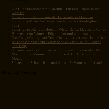
Die Dünenlandschaft auf Amrum – Ein Stück Natur in der
Nordsee
Ich sehe rot! Ein Oldtimer der Feuerwehr in München
Still loving Micoud – Einmal wieder für das Montagsherz
#282
Stilles leben oder Stillleben im Winter für 12 Magische Mottos
Hortensien im Winter – Filigran zart und wunderschön!
Das Anaga Gebirge auf Teneriffa – voller verwunschener Orte
Aus der Weihnachtsbäckerei: Schoko-Zimt-Traum – lecker
und saftig
Himmlisch – Ein frommer Gang in die Kirchen in aller Welt
Monochrome Momente für die Fotoaktion 12 Magische
Mottos
Schnee und Schneechaos und das weiße Winterwunderland
Noch mal Werbung