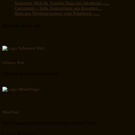
Verkehrte Welt im Toppels Haus bei Wertheim –…
Catcontent – Süße Katzenfotos aus Kroatien…
Herz aus Weidenzweigen vom Polarkreis –…
Besucht mich auf:
Sabienes Welt
Lifestyle in den besten Jahren
MondYoga
Ein Übungsprogramm im Rhythmus mit der Natur
Letzte Beiträge