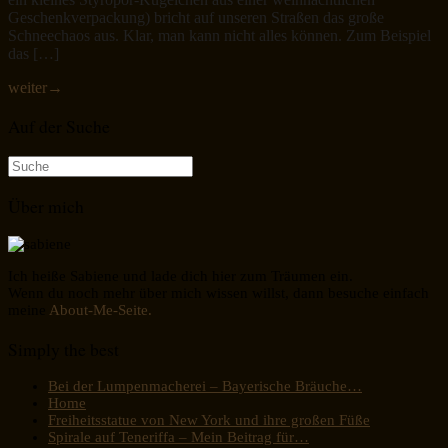
Geschenkverpackung) bricht auf unseren Straßen das große
Schneechaos aus. Klar, man kann nicht alles können. Zum Beispiel
das […]
weiter
→
Auf der Suche
Suche
nach:
Über mich
Ich heiße Sabiene und lade dich hier zum Träumen ein.
Wenn du noch mehr über mich wissen willst, dann besuche einfach
meine
About-Me-Seite.
Simply the best
Bei der Lumpenmacherei – Bayerische Bräuche…
Home
Freiheitsstatue von New York und ihre großen Füße
Spirale auf Teneriffa – Mein Beitrag für…