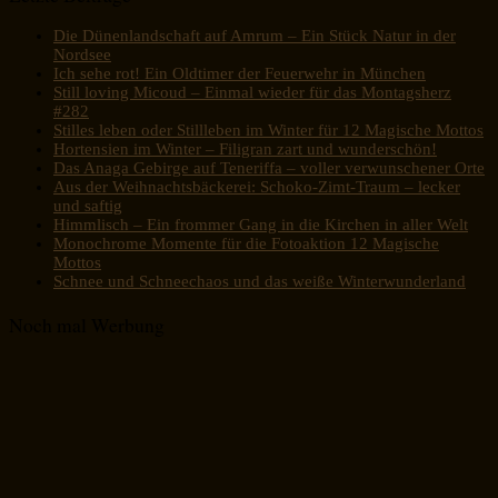
Die Dünenlandschaft auf Amrum – Ein Stück Natur in der
Nordsee
Ich sehe rot! Ein Oldtimer der Feuerwehr in München
Still loving Micoud – Einmal wieder für das Montagsherz
#282
Stilles leben oder Stillleben im Winter für 12 Magische Mottos
Hortensien im Winter – Filigran zart und wunderschön!
Das Anaga Gebirge auf Teneriffa – voller verwunschener Orte
Aus der Weihnachtsbäckerei: Schoko-Zimt-Traum – lecker
und saftig
Himmlisch – Ein frommer Gang in die Kirchen in aller Welt
Monochrome Momente für die Fotoaktion 12 Magische
Mottos
Schnee und Schneechaos und das weiße Winterwunderland
Noch mal Werbung