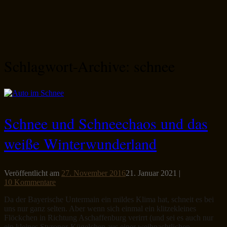
Schlagwort-Archive:
schnee
Schnee und Schneechaos und das
weiße Winterwunderland
Veröffentlicht am
27. November 2016
21. Januar 2021
|
10 Kommentare
Da der Bayerische Untermain ein mildes Klima hat, schneit es bei
uns nur ganz selten. Aber wenn sich einmal ein klitzekleines
Flöckchen in Richtung Aschaffenburg verirrt (und sei es auch nur
ein kleines Styropor-Kügelchen aus einer weihnachtlichen