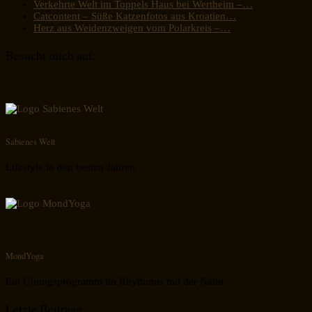
Verkehrte Welt im Toppels Haus bei Wertheim –…
Catcontent – Süße Katzenfotos aus Kroatien…
Herz aus Weidenzweigen vom Polarkreis –…
Besucht mich auf:
Sabienes Welt
Lifestyle in den besten Jahren
MondYoga
Ein Übungsprogramm im Rhythmus mit der Natur
Letzte Beiträge