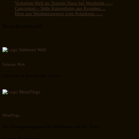
Verkehrte Welt im Toppels Haus bei Wertheim –…
Catcontent – Süße Katzenfotos aus Kroatien…
Herz aus Weidenzweigen vom Polarkreis –…
Besucht mich auf:
Sabienes Welt
Lifestyle in den besten Jahren
MondYoga
Ein Übungsprogramm im Rhythmus mit der Natur
Letzte Beiträge