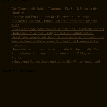
Die Dünenlandschaft auf Amrum – Ein Stück Natur in der
Nordsee
Ich sehe rot! Ein Oldtimer der Feuerwehr in München
Still loving Micoud – Einmal wieder für das Montagsherz
#282
Stilles leben oder Stillleben im Winter für 12 Magische Mottos
Hortensien im Winter – Filigran zart und wunderschön!
Das Anaga Gebirge auf Teneriffa – voller verwunschener Orte
Aus der Weihnachtsbäckerei: Schoko-Zimt-Traum – lecker
und saftig
Himmlisch – Ein frommer Gang in die Kirchen in aller Welt
Monochrome Momente für die Fotoaktion 12 Magische
Mottos
Schnee und Schneechaos und das weiße Winterwunderland
Noch mal Werbung