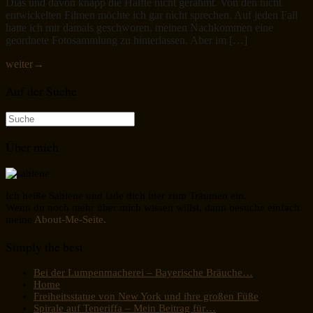
Dias und davon knapp die Hälfte nicht gerahmt. Von den nicht
entwickelten Filmen möchte ich gar nicht sprechen. Auf jeden Fall
hatte ich mir damals geschworen, meinen Nachkommen eine
geordnete Fotosammlung zu hinterlassen. Aber im […]
weiter
→
Auf der Suche
Suche
nach:
Über mich
Ich heiße Sabiene und lade dich hier zum Träumen ein.
Wenn du noch mehr über mich wissen willst, dann besuche einfach
meine
About-Me-Seite.
Simply the best
Bei der Lumpenmacherei – Bayerische Bräuche…
Home
Freiheitsstatue von New York und ihre großen Füße
Spirale auf Teneriffa – Mein Beitrag für…