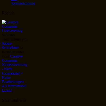
Kennzeichnung
Rechte
Sabienes
Traumalbum
von
Sabine
Schmelmer
ist
lizenziert unter
einer
Creative
Commons
Namensnennung
- Nicht
kommerziell -
Keine
Bearbeitungen
4.0 International
Lizenz
.
Such mal was