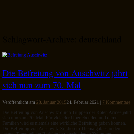
Schlagwort-Archive:
deutschland
Die Befreiung von Auschwitz jährt
sich nun zum 70. Mal
Veröffentlicht am
28. Januar 2015
24. Februar 2021
|
7 Kommentare
Die Befreiung von Auschwitz durch Truppen der Roten Armee jährt
sich nun zum 70. Mal. Für viele der Überlebenden und deren
Familien wird es niemals eine wirkliche Befreiung geben können.
Die Befreiung von Auschwitz Zu diesem Thema gab es in den
letzten Tagen etliche Berichte in verschiedenen Zeitungen,