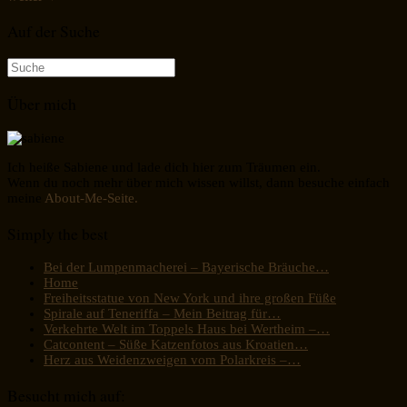
Auf der Suche
Suche
nach:
Über mich
Ich heiße Sabiene und lade dich hier zum Träumen ein.
Wenn du noch mehr über mich wissen willst, dann besuche einfach
meine
About-Me-Seite.
Simply the best
Bei der Lumpenmacherei – Bayerische Bräuche…
Home
Freiheitsstatue von New York und ihre großen Füße
Spirale auf Teneriffa – Mein Beitrag für…
Verkehrte Welt im Toppels Haus bei Wertheim –…
Catcontent – Süße Katzenfotos aus Kroatien…
Herz aus Weidenzweigen vom Polarkreis –…
Besucht mich auf: