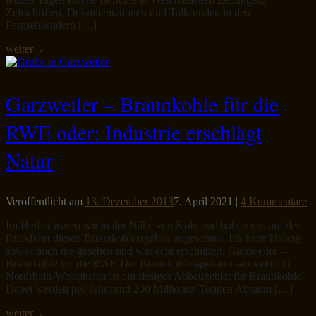
Zeitschriften, Dokumentationen und Talkrunden in den
Fernsehsendern […]
weiter
→
Garzweiler – Braunkohle für die
RWE oder: Industrie erschlägt
Natur
Veröffentlicht am
13. Dezember 2013
7. April 2021
|
4 Kommentare
Im Herbst waren wir in der Nähe von Köln und haben uns auf der
Rückfahrt diesen Braunkohletagebau angeschaut. Ich hatte bislang
sowas noch nie gesehen und war echt erschüttert. Garzweiler –
Braunkohle für die RWE Der Braunkohletagebau Garzweiler in
Nordrhein-Westphalen ist ein riesiges Abbaugebiet für Braunkohle.
Dabei werden pro Jahr rund 200 Millionen Tonnen Abraum […]
weiter
→