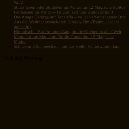
#282
Stilles leben oder Stillleben im Winter für 12 Magische Mottos
Hortensien im Winter – Filigran zart und wunderschön!
Das Anaga Gebirge auf Teneriffa – voller verwunschener Orte
Aus der Weihnachtsbäckerei: Schoko-Zimt-Traum – lecker
und saftig
Himmlisch – Ein frommer Gang in die Kirchen in aller Welt
Monochrome Momente für die Fotoaktion 12 Magische
Mottos
Schnee und Schneechaos und das weiße Winterwunderland
Noch mal Werbung