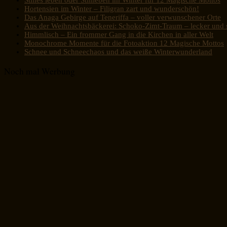
Hortensien im Winter – Filigran zart und wunderschön!
Das Anaga Gebirge auf Teneriffa – voller verwunschener Orte
Aus der Weihnachtsbäckerei: Schoko-Zimt-Traum – lecker und s
Himmlisch – Ein frommer Gang in die Kirchen in aller Welt
Monochrome Momente für die Fotoaktion 12 Magische Mottos
Schnee und Schneechaos und das weiße Winterwunderland
Noch mal Werbung