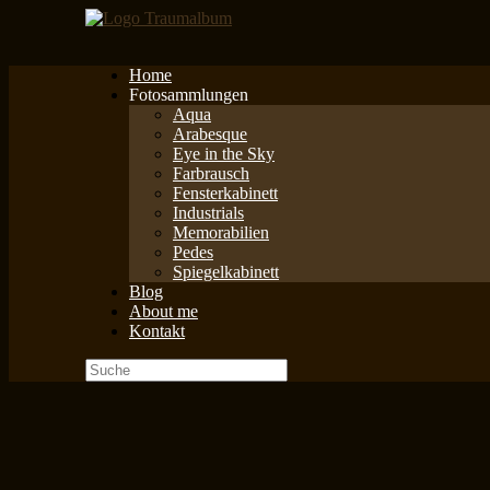
Zum
Inhalt
springen
Home
Fotosammlungen
Aqua
Arabesque
Eye in the Sky
Farbrausch
Fensterkabinett
Industrials
Memorabilien
Pedes
Spiegelkabinett
Blog
About me
Kontakt
Suche
nach: