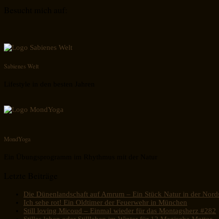
Besucht mich auf:
Sabienes Welt
Lifestyle in den besten Jahren
MondYoga
Ein Übungsprogramm im Rhythmus mit der Natur
Letzte Beiträge
Die Dünenlandschaft auf Amrum – Ein Stück Natur in der Nord
Ich sehe rot! Ein Oldtimer der Feuerwehr in München
Still loving Micoud – Einmal wieder für das Montagsherz #282
Stilles leben oder Stillleben im Winter für 12 Magische Mottos