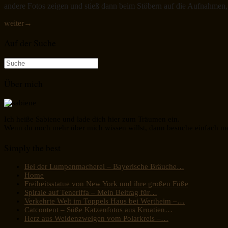
andere Fotos zeigen und stieß dann beim Stöbern auf die Aufnahmen,
weiter
→
Auf der Suche
Suche
nach:
Über mich
Ich heiße Sabiene und lade dich hier zum Träumen ein.
Wenn du noch mehr über mich wissen willst, dann besuche einfach m
Simply the best
Bei der Lumpenmacherei – Bayerische Bräuche…
Home
Freiheitsstatue von New York und ihre großen Füße
Spirale auf Teneriffa – Mein Beitrag für…
Verkehrte Welt im Toppels Haus bei Wertheim –…
Catcontent – Süße Katzenfotos aus Kroatien…
Herz aus Weidenzweigen vom Polarkreis –…