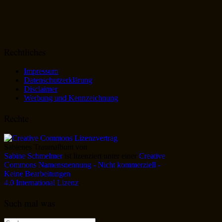
Rechtliches
Impressum
Datenschutzerklärung
Disclaimer
Werbung und Kennzeichnung
Rechte
Sabienes Traumalbum
von
Sabine Schmelmer
ist lizenziert unter einer
Creative
Commons Namensnennung - Nicht kommerziell -
Keine Bearbeitungen
4.0 International Lizenz
.
Such mal was
Suche