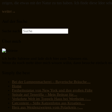
zeigen, die etwas mit der Natur zu tun haben. Ich finde diese Idee s
weiter
→
Auf der Suche
Suche nach:
Über mich
Ich heiße Sabiene und lade dich hier zum Träumen ein.
Wenn du noch mehr über mich wissen willst, dann besuche einfach m
Simply the best
Bei der Lumpenmacherei – Bayerische Bräuche…
Home
Freiheitsstatue von New York und ihre großen Füße
Spirale auf Teneriffa – Mein Beitrag für…
Verkehrte Welt im Toppels Haus bei Wertheim –…
Catcontent – Süße Katzenfotos aus Kroatien…
Herz aus Weidenzweigen vom Polarkreis –…