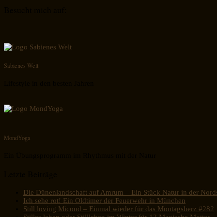
Besucht mich auf:
Sabienes Welt
Lifestyle in den besten Jahren
MondYoga
Ein Übungsprogramm im Rhythmus mit der Natur
Letzte Beiträge
Die Dünenlandschaft auf Amrum – Ein Stück Natur in der Nord
Ich sehe rot! Ein Oldtimer der Feuerwehr in München
Still loving Micoud – Einmal wieder für das Montagsherz #282
Stilles leben oder Stillleben im Winter für 12 Magische Mottos