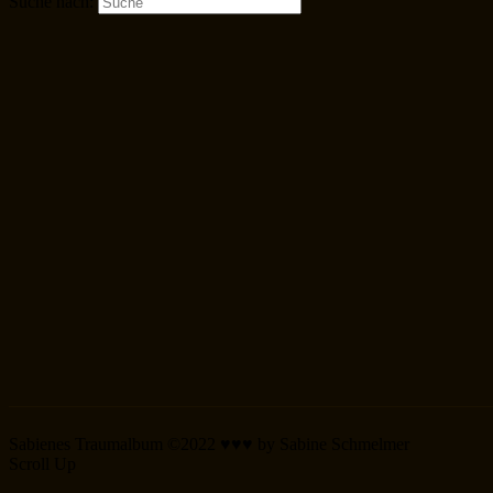
Suche nach:
Sabienes Traumalbum ©2022 ♥♥♥ by Sabine Schmelmer
Scroll Up