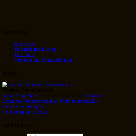
Rechtliches
Impressum
Datenschutzerklärung
Disclaimer
Werbung und Kennzeichnung
Rechte
Sabienes Traumalbum
von
Sabine Schmelmer
ist lizenziert unter einer
Creative
Commons Namensnennung - Nicht kommerziell -
Keine Bearbeitungen
4.0 International Lizenz
.
Such mal was