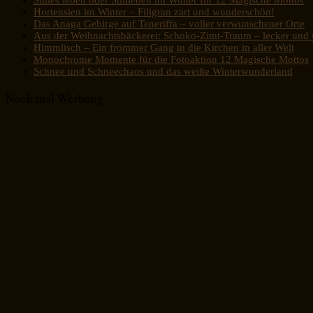
Hortensien im Winter – Filigran zart und wunderschön!
Das Anaga Gebirge auf Teneriffa – voller verwunschener Orte
Aus der Weihnachtsbäckerei: Schoko-Zimt-Traum – lecker und s
Himmlisch – Ein frommer Gang in die Kirchen in aller Welt
Monochrome Momente für die Fotoaktion 12 Magische Mottos
Schnee und Schneechaos und das weiße Winterwunderland
Noch mal Werbung