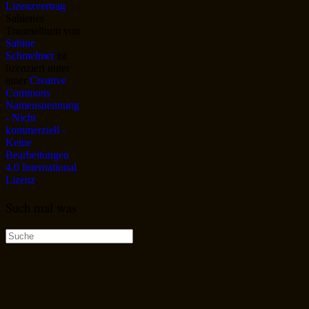
Sabienes
Traumalbum
von
Sabine
Schmelmer
ist
lizenziert unter
einer
Creative
Commons
Namensnennung
- Nicht
kommerziell -
Keine
Bearbeitungen
4.0 International
Lizenz
.
Such mal was
Suche
nach: