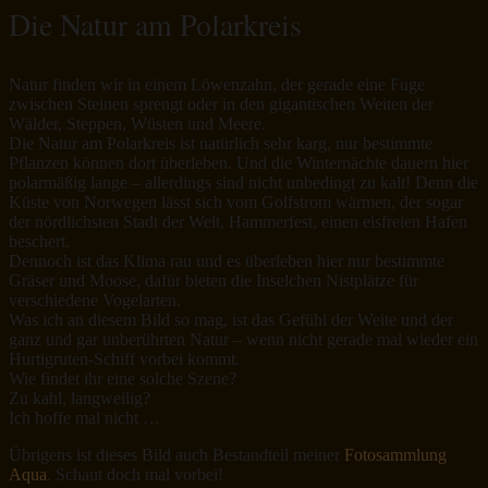
Die Natur am Polarkreis
Natur finden wir in einem Löwenzahn, der gerade eine Fuge
zwischen Steinen sprengt oder in den gigantischen Weiten der
Wälder, Steppen, Wüsten und Meere.
Die Natur am Polarkreis ist natürlich sehr karg, nur bestimmte
Pflanzen können dort überleben. Und die Winternächte dauern hier
polarmäßig lange – allerdings sind nicht unbedingt zu kalt! Denn die
Küste von Norwegen lässt sich vom Golfstrom wärmen, der sogar
der nördlichsten Stadt der Welt, Hammerfest, einen eisfreien Hafen
beschert.
Dennoch ist das Klima rau und es überleben hier nur bestimmte
Gräser und Moose, dafür bieten die Inselchen Nistplätze für
verschiedene Vogelarten.
Was ich an diesem Bild so mag, ist das Gefühl der Weite und der
ganz und gar unberührten Natur – wenn nicht gerade mal wieder ein
Hurtigruten-Schiff vorbei kommt.
Wie findet ihr eine solche Szene?
Zu kahl, langweilig?
Ich hoffe mal nicht …
Übrigens ist dieses Bild auch Bestandteil meiner
Fotosammlung
Aqua
. Schaut doch mal vorbei!