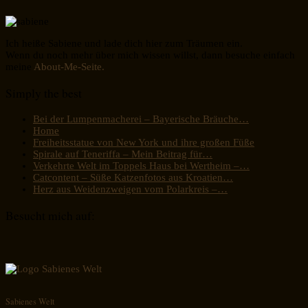
Ich heiße Sabiene und lade dich hier zum Träumen ein.
Wenn du noch mehr über mich wissen willst, dann besuche einfach
meine
About-Me-Seite.
Simply the best
Bei der Lumpenmacherei – Bayerische Bräuche…
Home
Freiheitsstatue von New York und ihre großen Füße
Spirale auf Teneriffa – Mein Beitrag für…
Verkehrte Welt im Toppels Haus bei Wertheim –…
Catcontent – Süße Katzenfotos aus Kroatien…
Herz aus Weidenzweigen vom Polarkreis –…
Besucht mich auf:
Sabienes Welt