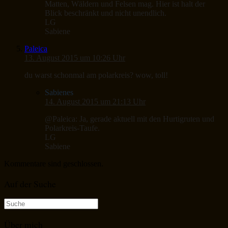
Matten, Wäldern und Felsen mag. Hier ist halt der
Blick beschränkt und nicht unendlich.
LG
Sabiene
Paleica
13. August 2015 um 10:26 Uhr
du warst schonmal am polarkreis? wow, toll!
Sabienes
14. August 2015 um 21:13 Uhr
@Paleica: Ja, gerade aktuell mit den Hurtigruten und
Polarkreis-Taufe.
LG
Sabiene
Kommentare sind geschlossen.
Auf der Suche
Suche
nach:
Über mich