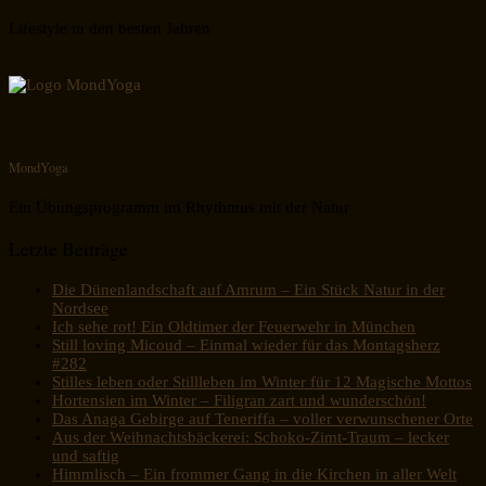
Lifestyle in den besten Jahren
MondYoga
Ein Übungsprogramm im Rhythmus mit der Natur
Letzte Beiträge
Die Dünenlandschaft auf Amrum – Ein Stück Natur in der
Nordsee
Ich sehe rot! Ein Oldtimer der Feuerwehr in München
Still loving Micoud – Einmal wieder für das Montagsherz
#282
Stilles leben oder Stillleben im Winter für 12 Magische Mottos
Hortensien im Winter – Filigran zart und wunderschön!
Das Anaga Gebirge auf Teneriffa – voller verwunschener Orte
Aus der Weihnachtsbäckerei: Schoko-Zimt-Traum – lecker
und saftig
Himmlisch – Ein frommer Gang in die Kirchen in aller Welt