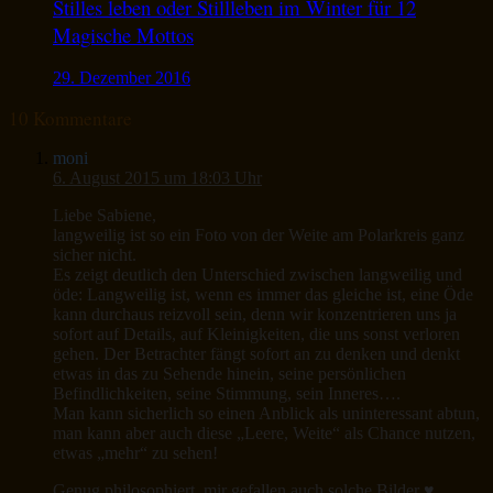
Stilles leben oder Stillleben im Winter für 12
Magische Mottos
29. Dezember 2016
10 Kommentare
moni
6. August 2015 um 18:03 Uhr
Liebe Sabiene,
langweilig ist so ein Foto von der Weite am Polarkreis ganz
sicher nicht.
Es zeigt deutlich den Unterschied zwischen langweilig und
öde: Langweilig ist, wenn es immer das gleiche ist, eine Öde
kann durchaus reizvoll sein, denn wir konzentrieren uns ja
sofort auf Details, auf Kleinigkeiten, die uns sonst verloren
gehen. Der Betrachter fängt sofort an zu denken und denkt
etwas in das zu Sehende hinein, seine persönlichen
Befindlichkeiten, seine Stimmung, sein Inneres….
Man kann sicherlich so einen Anblick als uninteressant abtun,
man kann aber auch diese „Leere, Weite“ als Chance nutzen,
etwas „mehr“ zu sehen!
Genug philosophiert, mir gefallen auch solche Bilder ♥