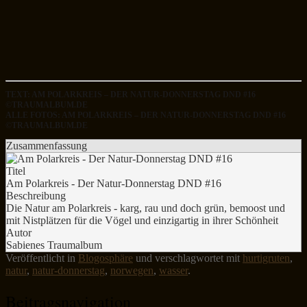
TEXT: AM POLARKREIS – DER NATUR-DONNERSTAG DND #16
©TRAUMALBUM.DE
ALLE FOTOS: AM POLARKREIS – DER NATUR-DONNERSTAG DND #16
©TRAUMALBUM.DE
Zusammenfassung
Titel
Am Polarkreis - Der Natur-Donnerstag DND #16
Beschreibung
Die Natur am Polarkreis - karg, rau und doch grün, bemoost und
mit Nistplätzen für die Vögel und einzigartig in ihrer Schönheit
Autor
Sabienes Traumalbum
Veröffentlicht in
Blogosphäre
und verschlagwortet mit
hurtigruten
,
natur
,
natur-donnerstag
,
norwegen
,
wasser
.
Beitragsnavigation