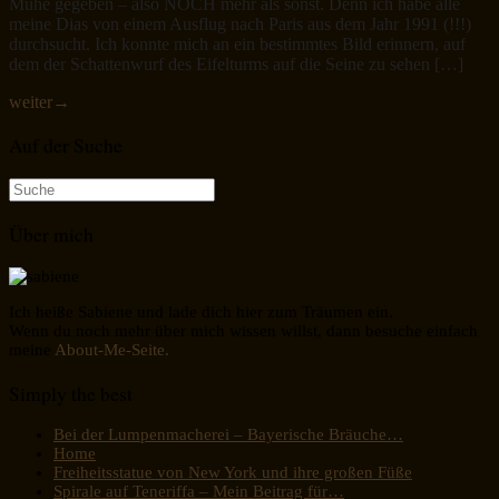
Mühe gegeben – also NOCH mehr als sonst. Denn ich habe alle
meine Dias von einem Ausflug nach Paris aus dem Jahr 1991 (!!!)
durchsucht. Ich konnte mich an ein bestimmtes Bild erinnern, auf
dem der Schattenwurf des Eifelturms auf die Seine zu sehen […]
weiter
→
Auf der Suche
Suche
nach:
Über mich
Ich heiße Sabiene und lade dich hier zum Träumen ein.
Wenn du noch mehr über mich wissen willst, dann besuche einfach
meine
About-Me-Seite.
Simply the best
Bei der Lumpenmacherei – Bayerische Bräuche…
Home
Freiheitsstatue von New York und ihre großen Füße
Spirale auf Teneriffa – Mein Beitrag für…