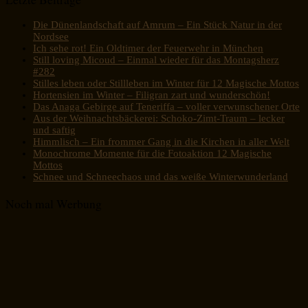
Die Dünenlandschaft auf Amrum – Ein Stück Natur in der
Nordsee
Ich sehe rot! Ein Oldtimer der Feuerwehr in München
Still loving Micoud – Einmal wieder für das Montagsherz
#282
Stilles leben oder Stillleben im Winter für 12 Magische Mottos
Hortensien im Winter – Filigran zart und wunderschön!
Das Anaga Gebirge auf Teneriffa – voller verwunschener Orte
Aus der Weihnachtsbäckerei: Schoko-Zimt-Traum – lecker
und saftig
Himmlisch – Ein frommer Gang in die Kirchen in aller Welt
Monochrome Momente für die Fotoaktion 12 Magische
Mottos
Schnee und Schneechaos und das weiße Winterwunderland
Noch mal Werbung