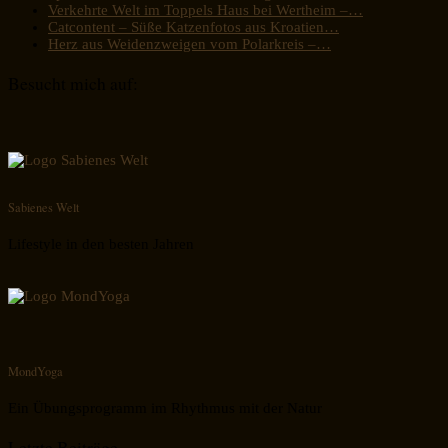
Verkehrte Welt im Toppels Haus bei Wertheim –…
Catcontent – Süße Katzenfotos aus Kroatien…
Herz aus Weidenzweigen vom Polarkreis –…
Besucht mich auf:
Sabienes Welt
Lifestyle in den besten Jahren
MondYoga
Ein Übungsprogramm im Rhythmus mit der Natur
Letzte Beiträge