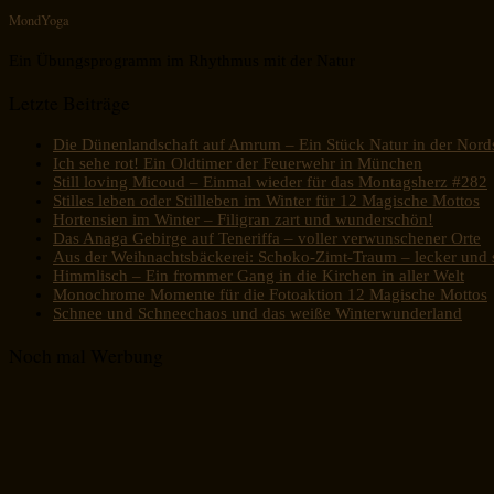
MondYoga
Ein Übungsprogramm im Rhythmus mit der Natur
Letzte Beiträge
Die Dünenlandschaft auf Amrum – Ein Stück Natur in der Nord
Ich sehe rot! Ein Oldtimer der Feuerwehr in München
Still loving Micoud – Einmal wieder für das Montagsherz #282
Stilles leben oder Stillleben im Winter für 12 Magische Mottos
Hortensien im Winter – Filigran zart und wunderschön!
Das Anaga Gebirge auf Teneriffa – voller verwunschener Orte
Aus der Weihnachtsbäckerei: Schoko-Zimt-Traum – lecker und s
Himmlisch – Ein frommer Gang in die Kirchen in aller Welt
Monochrome Momente für die Fotoaktion 12 Magische Mottos
Schnee und Schneechaos und das weiße Winterwunderland
Noch mal Werbung