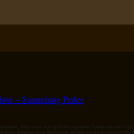
chön – Sammlung Pedes
otoaktion, labere auch nicht groß über irgendein Thema rum oder teste
g Pedes dringend etwas Nachschub. Warum wir uns auf diesem Foto di