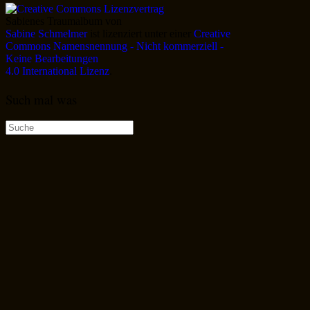
Sabienes Traumalbum
von
Sabine Schmelmer
ist lizenziert unter einer
Creative
Commons Namensnennung - Nicht kommerziell -
Keine Bearbeitungen
4.0 International Lizenz
.
Such mal was
Suche
nach: