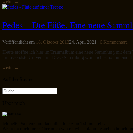
weiter
→
Pedes – Die Füße. Eine neue Samm
Veröffentlicht am
18. Oktober 2013
24. April 2021
|
6 Kommentare
Heute eröffne ich hier im Traumalbum eine neue Sammlung mit dem Tite
umfassendste Universum! Diese Sammlung war auch schon in einer fr
weiter
→
Auf der Suche
Suche
nach:
Über mich
Ich heiße Sabiene und lade dich hier zum Träumen ein.
Wenn du noch mehr über mich wissen willst, dann besuche einfach m