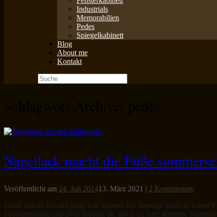
Fensterkabinett
Industrials
Memorabilien
Pedes
Spiegelkabinett
Blog
About me
Kontakt
Suche
nach:
Schlagwort-Archive:
pedes
Nagellack macht die Füße sommers
Veröffentlicht am
24. Juli 2014
13. März 2021
|
2 Kommentare
Heute mache ich mal ganz was anderes.Ich beteilige mich an keiner F
Fotosammlung und zwar braucht die etwas zu kurz geratene Sammlun