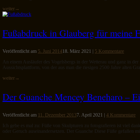
weiter
→
Fußabdruck in Glauberg für meine 
Veröffentlicht am
5. Juni 2014
18. März 2021
|
5 Kommentare
An einem Ausläufer des Vogelsbergs in der Wetterau und ganz in de
Aussichtsplattform, von der aus man die riesigen 2500 Jahre alten Gr
weiter
→
Der Guanche Mencey Beneharo – Ein
Veröffentlicht am
11. Dezember 2013
7. April 2021
|
4 Kommentare
Ich gebe es mal zu: Füße von Skulpturen zu fotografieren ist viel da
oder Geruch auseinandersetzen. Der Guanche Diese Füße gefallen mir 