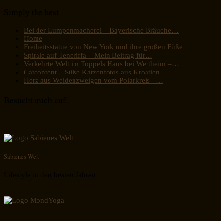
Simply the best
Bei der Lumpenmacherei – Bayerische Bräuche…
Home
Freiheitsstatue von New York und ihre großen Füße
Spirale auf Teneriffa – Mein Beitrag für…
Verkehrte Welt im Toppels Haus bei Wertheim –…
Catcontent – Süße Katzenfotos aus Kroatien…
Herz aus Weidenzweigen vom Polarkreis –…
Besucht mich auf:
Sabienes Welt
Lifestyle in den besten Jahren