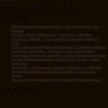
Ein Übungsprogramm im Rhythmus mit der Natur
Letzte Beiträge
Die Dünenlandschaft auf Amrum – Ein Stück Natur in der
Nordsee
Ich sehe rot! Ein Oldtimer der Feuerwehr in München
Still loving Micoud – Einmal wieder für das Montagsherz
#282
Stilles leben oder Stillleben im Winter für 12 Magische Mottos
Hortensien im Winter – Filigran zart und wunderschön!
Das Anaga Gebirge auf Teneriffa – voller verwunschener Orte
Aus der Weihnachtsbäckerei: Schoko-Zimt-Traum – lecker
und saftig
Himmlisch – Ein frommer Gang in die Kirchen in aller Welt
Monochrome Momente für die Fotoaktion 12 Magische
Mottos
Schnee und Schneechaos und das weiße Winterwunderland
Noch mal Werbung