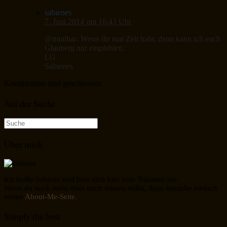
sabienes
7. Juni 2014 um 16:43 Uhr
@minibar: Wenn ihr mal Zeit habt, dann kann ich euch
Glauberg nur empfehlen.
LG
Sabienes
Kommentare sind geschlossen.
Auf der Suche
Suche
nach:
Über mich
Ich heiße Sabiene und lade dich hier zum Träumen ein.
Wenn du noch mehr über mich wissen willst, dann besuche einfach
meine
About-Me-Seite.
Simply the best