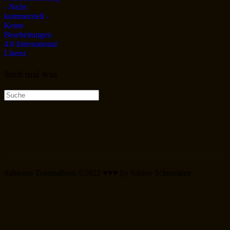
- Nicht
kommerziell -
Keine
Bearbeitungen
4.0 International
Lizenz
.
Such mal was
Suche
nach:
Sabienes Traumalbum ©2022 ♥♥♥ by Sabine Schmelmer
Scroll
Up