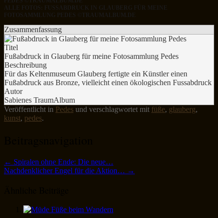
EDES ©TRAUMALBUM.DE
ALLE FOTOS: FUSSABDRUCK IN GLAUBERG FÜR MEINE F
OTOSAMMLUNG PEDES ©TRAUMALBUM.DE
Zusammenfassung
Titel
Fußabdruck in Glauberg für meine Fotosammlung Pedes
Beschreibung
Für das Keltenmuseum Glauberg fertigte ein Künstler einen
Fußabdruck aus Bronze, vielleicht einen ökologischen Fussabdruck
Autor
Sabienes TraumAlbum
Veröffentlicht in
Pedes
und verschlagwortet mit
füße
,
glauberg
,
kunst
,
pedes
.
Beitragsnavigation
←
Spiralen ohne Ende: Die neue…
Nachdenklicher Engel für die Aktion…
→
Ähnliche Beiträge