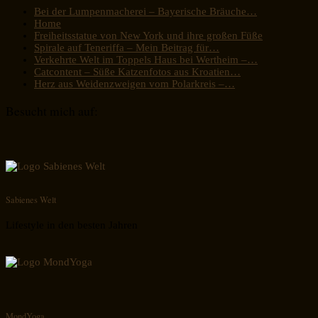
Bei der Lumpenmacherei – Bayerische Bräuche…
Home
Freiheitsstatue von New York und ihre großen Füße
Spirale auf Teneriffa – Mein Beitrag für…
Verkehrte Welt im Toppels Haus bei Wertheim –…
Catcontent – Süße Katzenfotos aus Kroatien…
Herz aus Weidenzweigen vom Polarkreis –…
Besucht mich auf:
Sabienes Welt
Lifestyle in den besten Jahren
MondYoga