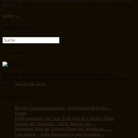
mein […]
weiter
→
Auf der Suche
Suche
nach:
Über mich
Ich heiße Sabiene und lade dich hier zum Träumen ein.
Wenn du noch mehr über mich wissen willst, dann besuche einfach
meine
About-Me-Seite.
Simply the best
Bei der Lumpenmacherei – Bayerische Bräuche…
Home
Freiheitsstatue von New York und ihre großen Füße
Spirale auf Teneriffa – Mein Beitrag für…
Verkehrte Welt im Toppels Haus bei Wertheim –…
Catcontent – Süße Katzenfotos aus Kroatien…