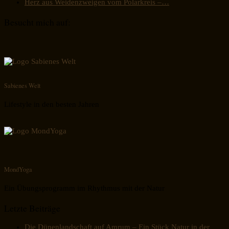
Herz aus Weidenzweigen vom Polarkreis –…
Besucht mich auf:
Sabienes Welt
Lifestyle in den besten Jahren
MondYoga
Ein Übungsprogramm im Rhythmus mit der Natur
Letzte Beiträge
Die Dünenlandschaft auf Amrum – Ein Stück Natur in der