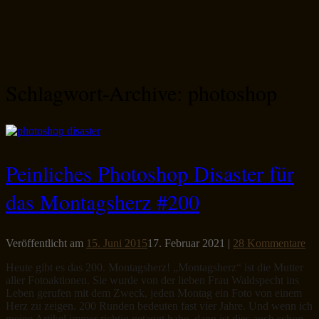
Schlagwort-Archive:
photoshop
Peinliches Photoshop Disaster für
das Montagsherz #200
Veröffentlicht am
15. Juni 2015
17. Februar 2021
|
28 Kommentare
Heute gibt es das 200. Montagsherz! „Montagsherz“ ist die Mutter
aller Fotoaktionen. Sie wurde von der lieben Frau Waldspecht ins
Leben gerufen mit dem Zweck, jeden Montag ein Foto von einem
Herz zu zeigen. 200 Runden bedeuten fast vier Jahre. Und wenn ich
meine Artikel immer richtig getaggt habe, dann ist dies auch schon