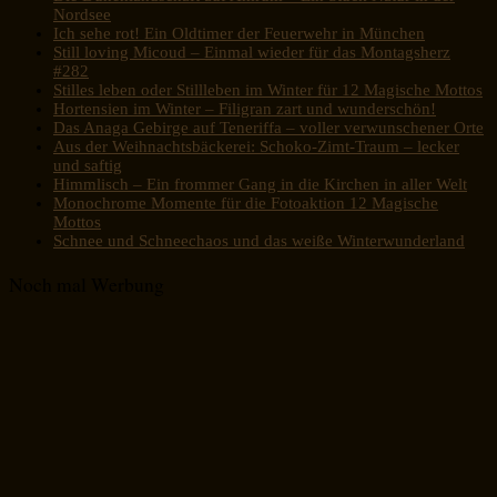
Nordsee
Ich sehe rot! Ein Oldtimer der Feuerwehr in München
Still loving Micoud – Einmal wieder für das Montagsherz
#282
Stilles leben oder Stillleben im Winter für 12 Magische Mottos
Hortensien im Winter – Filigran zart und wunderschön!
Das Anaga Gebirge auf Teneriffa – voller verwunschener Orte
Aus der Weihnachtsbäckerei: Schoko-Zimt-Traum – lecker
und saftig
Himmlisch – Ein frommer Gang in die Kirchen in aller Welt
Monochrome Momente für die Fotoaktion 12 Magische
Mottos
Schnee und Schneechaos und das weiße Winterwunderland
Noch mal Werbung