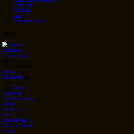
Disclaimer
Werbung
und
Kennzeichnung
Rechte
Sabienes
Traumalbum
von
Sabine
Schmelmer
ist
lizenziert unter
einer
Creative
Commons
Namensnennung
- Nicht
kommerziell -
Keine
Bearbeitungen
4.0 International
Lizenz
.