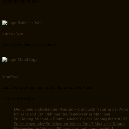
Besucht mich auf:
Sabienes Welt
Lifestyle in den besten Jahren
MondYoga
Ein Übungsprogramm im Rhythmus mit der Natur
Letzte Beiträge
Die Dünenlandschaft auf Amrum – Ein Stück Natur in der Nord
Ich sehe rot! Ein Oldtimer der Feuerwehr in München
Still loving Micoud – Einmal wieder für das Montagsherz #282
Stilles leben oder Stillleben im Winter für 12 Magische Mottos
Hortensien im Winter – Filigran zart und wunderschön!