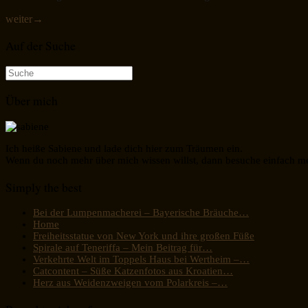
weiter
→
Auf der Suche
Suche
nach:
Über mich
Ich heiße Sabiene und lade dich hier zum Träumen ein.
Wenn du noch mehr über mich wissen willst, dann besuche einfach m
Simply the best
Bei der Lumpenmacherei – Bayerische Bräuche…
Home
Freiheitsstatue von New York und ihre großen Füße
Spirale auf Teneriffa – Mein Beitrag für…
Verkehrte Welt im Toppels Haus bei Wertheim –…
Catcontent – Süße Katzenfotos aus Kroatien…
Herz aus Weidenzweigen vom Polarkreis –…