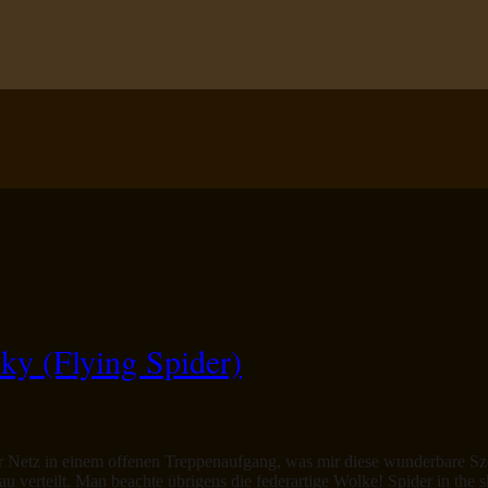
ky (Flying Spider)
Netz in einem offenen Treppenaufgang, was mir diese wunderbare Szen
u verteilt. Man beachte übrigens die federartige Wolke! Spider in the