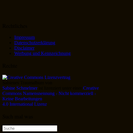
Rechtliches
Impressum
Datenschutzerklärung
Disclaimer
Werbung und Kennzeichnung
Rechte
Sabienes Traumalbum
von
Sabine Schmelmer
ist lizenziert unter einer
Creative
Commons Namensnennung - Nicht kommerziell -
Keine Bearbeitungen
4.0 International Lizenz
.
Such mal was
Suche
nach: