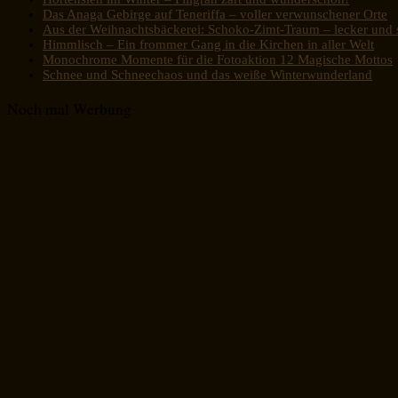
Das Anaga Gebirge auf Teneriffa – voller verwunschener Orte
Aus der Weihnachtsbäckerei: Schoko-Zimt-Traum – lecker und s
Himmlisch – Ein frommer Gang in die Kirchen in aller Welt
Monochrome Momente für die Fotoaktion 12 Magische Mottos
Schnee und Schneechaos und das weiße Winterwunderland
Noch mal Werbung