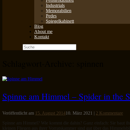
Fensterkabinett
Industrials
Memorabilien
Pedes
Spiegelkabinett
Blog
About me
Kontakt
Suche
nach:
Schlagwort-Archive:
spinnen
Spinne am Himmel – Spider in the S
Veröffentlicht am
15. August 2014
10. März 2021
|
2 Kommentare
Spinne am Himmel? Wie kommt die dahin? Ganz einfach: Sie baut ihr 
kleinen Fliegen aus ihrer Vorratskammer sind gut über das Himmelsbla