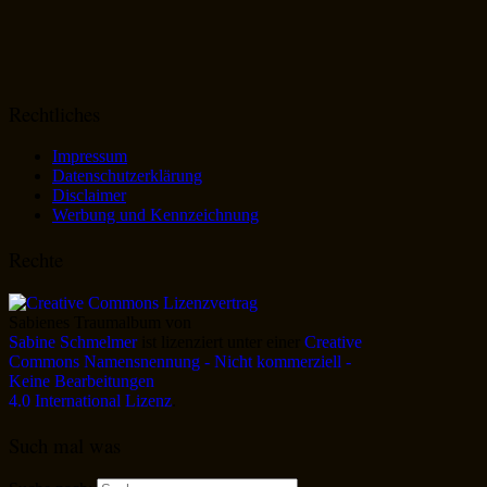
Rechtliches
Impressum
Datenschutzerklärung
Disclaimer
Werbung und Kennzeichnung
Rechte
Sabienes Traumalbum
von
Sabine Schmelmer
ist lizenziert unter einer
Creative
Commons Namensnennung - Nicht kommerziell -
Keine Bearbeitungen
4.0 International Lizenz
.
Such mal was