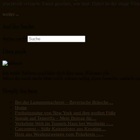
prachtvoll verzierte Türen gesehen, wie dort. Dabei ist der obige Tür
weiter
→
Auf der Suche
Suche nach:
Über mich
Ich heiße Sabiene und lade dich hier zum Träumen ein.
Wenn du noch mehr über mich wissen willst, dann besuche einfach m
Simply the best
Bei der Lumpenmacherei – Bayerische Bräuche…
Home
Freiheitsstatue von New York und ihre großen Füße
Spirale auf Teneriffa – Mein Beitrag für…
Verkehrte Welt im Toppels Haus bei Wertheim –…
Catcontent – Süße Katzenfotos aus Kroatien…
Herz aus Weidenzweigen vom Polarkreis –…