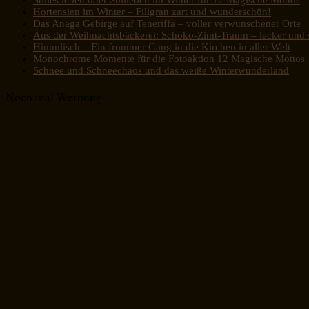
Hortensien im Winter – Filigran zart und wunderschön!
Das Anaga Gebirge auf Teneriffa – voller verwunschener Orte
Aus der Weihnachtsbäckerei: Schoko-Zimt-Traum – lecker und s
Himmlisch – Ein frommer Gang in die Kirchen in aller Welt
Monochrome Momente für die Fotoaktion 12 Magische Mottos
Schnee und Schneechaos und das weiße Winterwunderland
Noch mal Werbung