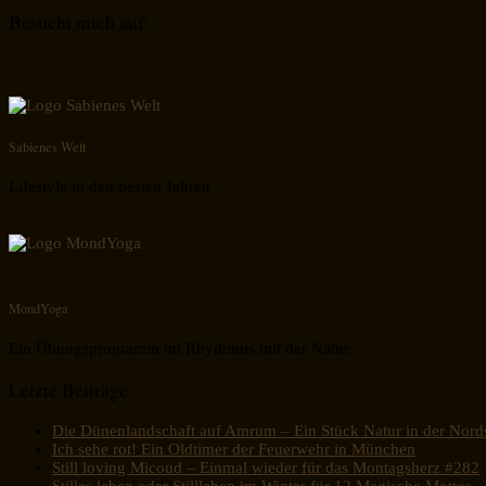
Besucht mich auf:
Sabienes Welt
Lifestyle in den besten Jahren
MondYoga
Ein Übungsprogramm im Rhythmus mit der Natur
Letzte Beiträge
Die Dünenlandschaft auf Amrum – Ein Stück Natur in der Nord
Ich sehe rot! Ein Oldtimer der Feuerwehr in München
Still loving Micoud – Einmal wieder für das Montagsherz #282
Stilles leben oder Stillleben im Winter für 12 Magische Mottos