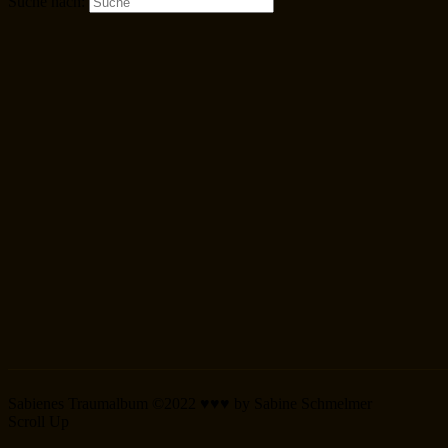
Suche nach:
Sabienes Traumalbum ©2022 ♥♥♥ by Sabine Schmelmer
Scroll Up