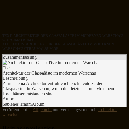
TEXT: ARCHITEKTUR DER GLASPALÄSTE IM MODERNEN WARSCHAU
©TRAUMALBUM.DE
ALLE FOTOS: ARCHITEKTUR DER GLASPALÄSTE IM MODERNEN
WARSCHAU ©TRAUMALBUM.DE
Zusammenfassung
Titel
Architektur der Glaspaläste im modernen Warschau
Beschreibung
Zum Thema Architektur entführe ich euch heute zu den
Glaspalästen in Warschau, wo in den letzten Jahren viele neue
Hochhäuser entstanden sind
Autor
Sabienes TraumAlbum
Veröffentlicht in
Allgemein
und verschlagwortet mit
architektur
,
warschau
.
Beitragsnavigation