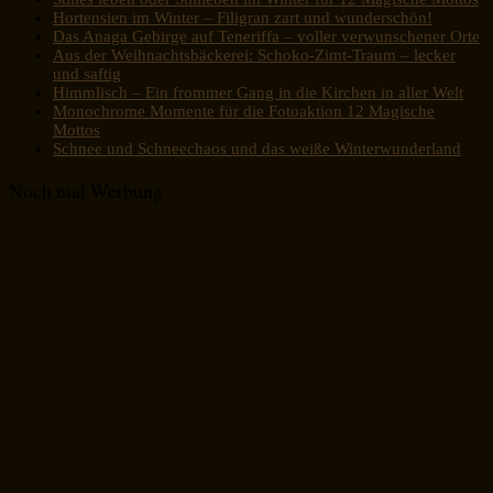
Hortensien im Winter – Filigran zart und wunderschön!
Das Anaga Gebirge auf Teneriffa – voller verwunschener Orte
Aus der Weihnachtsbäckerei: Schoko-Zimt-Traum – lecker
und saftig
Himmlisch – Ein frommer Gang in die Kirchen in aller Welt
Monochrome Momente für die Fotoaktion 12 Magische
Mottos
Schnee und Schneechaos und das weiße Winterwunderland
Noch mal Werbung