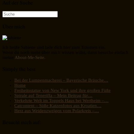
Auf der Suche
Suche
nach:
Über mich
Ich heiße Sabiene und lade dich hier zum Träumen ein.
Wenn du noch mehr über mich wissen willst, dann besuche einfach
meine
About-Me-Seite.
Simply the best
Bei der Lumpenmacherei – Bayerische Bräuche…
Home
Freiheitsstatue von New York und ihre großen Füße
Spirale auf Teneriffa – Mein Beitrag für…
Verkehrte Welt im Toppels Haus bei Wertheim –…
Catcontent – Süße Katzenfotos aus Kroatien…
Herz aus Weidenzweigen vom Polarkreis –…
Besucht mich auf: