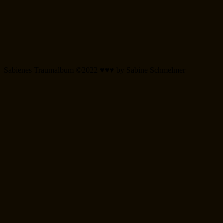
nach:
Sabienes Traumalbum ©2022 ♥♥♥ by Sabine Schmelmer
Scroll
Up