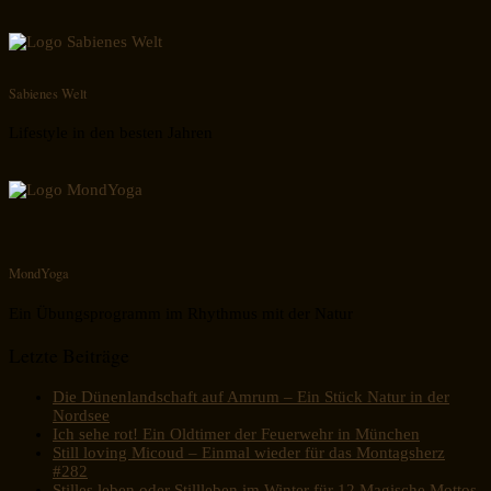
Sabienes Welt
Lifestyle in den besten Jahren
MondYoga
Ein Übungsprogramm im Rhythmus mit der Natur
Letzte Beiträge
Die Dünenlandschaft auf Amrum – Ein Stück Natur in der
Nordsee
Ich sehe rot! Ein Oldtimer der Feuerwehr in München
Still loving Micoud – Einmal wieder für das Montagsherz
#282
Stilles leben oder Stillleben im Winter für 12 Magische Mottos