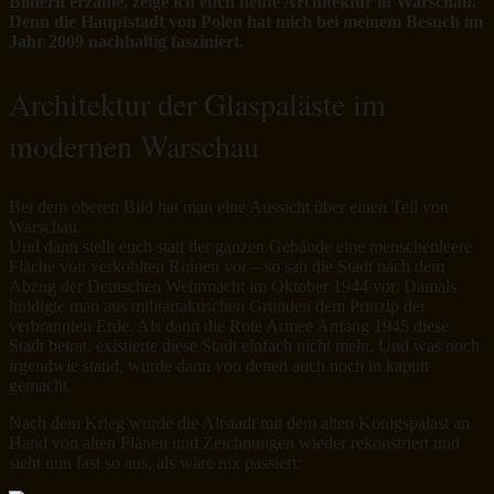
Bildern erzähle, zeige ich euch heute Architektur in Warschau.
Denn die Hauptstadt von Polen hat mich bei meinem Besuch im
Jahr 2009 nachhaltig fasziniert.
Architektur der Glaspaläste im
modernen Warschau
Bei dem oberen Bild hat man eine Aussicht über einen Teil von
Warschau.
Und dann stellt euch statt der ganzen Gebäude eine menschenleere
Fläche von verkohlten Ruinen vor – so sah die Stadt nach dem
Abzug der Deutschen Wehrmacht im Oktober 1944 vor. Damals
huldigte man aus militärtaktischen Gründen dem Prinzip der
verbrannten Erde. Als dann die Rote Armee Anfang 1945 diese
Stadt betrat, existierte diese Stadt einfach nicht mehr. Und was noch
irgendwie stand, wurde dann von denen auch noch in kaputt
gemacht.
Nach dem Krieg wurde die Altstadt mit dem alten Königspalast an
Hand von alten Plänen und Zeichnungen wieder rekonstriert und
sieht nun fast so aus, als wäre nix passiert: