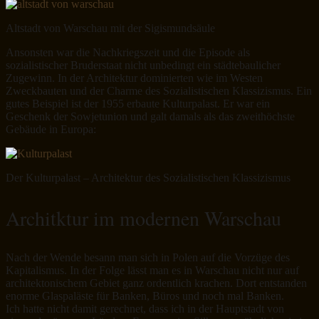
Altstadt von Warschau mit der Sigismundsäule
Ansonsten war die Nachkriegszeit und die Episode als
sozialistischer Bruderstaat nicht unbedingt ein städtebaulicher
Zugewinn. In der Architektur dominierten wie im Westen
Zweckbauten und der Charme des Sozialistischen Klassizismus. Ein
gutes Beispiel ist der 1955 erbaute Kulturpalast. Er war ein
Geschenk der Sowjetunion und galt damals als das zweithöchste
Gebäude in Europa:
Der Kulturpalast – Architektur des Sozialistischen Klassizismus
Architktur im modernen Warschau
Nach der Wende besann man sich in Polen auf die Vorzüge des
Kapitalismus. In der Folge lässt man es in Warschau nicht nur auf
architektonischem Gebiet ganz ordentlich krachen. Dort entstanden
enorme Glaspaläste für Banken, Büros und noch mal Banken.
Ich hatte nicht damit gerechnet, dass ich in der Hauptstadt von