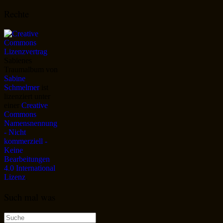
Rechte
Sabienes
Traumalbum
von
Sabine
Schmelmer
ist
lizenziert unter
einer
Creative
Commons
Namensnennung
- Nicht
kommerziell -
Keine
Bearbeitungen
4.0 International
Lizenz
.
Such mal was
Suche