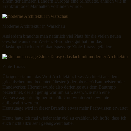
einem der ärmeren Ländern Europas eine Silhouette, ähnlich wie in
Frankfurt oder Manhatten vorfinden würde.
Moderne Architektur in Warschau
Außerdem brauchte man natürlich viel Platz für die vielen neuen
Geschäfte aus dem Westen. Besonders gut hat mir das
Glaskuppeldach der Einkaufspassage Zlote Tarasy gefallen:
Zlote Tarasy
Übrigens stammt das Wort Architektur, bzw. Architekt aus dem
griechischen und bedeutet: ältester (oder oberster) Baumeister oder
Handwerker. Hiermit wurde also derjenige aus dem Bautrupp
bezeichnet, der alt genug war um zu wissen, wie man eine
Wasserwaage richtig herum hält. Und wo deren Gewichte
aufbewahrt werden.
Heutzutage wird in dieser Branche etwas mehr Fachwissen erwartet.
Heute hatte ich mal wieder sehr viel zu erzählen, ich hoffe, dass ich
euch nicht allzu sehr gelangweilt habe.