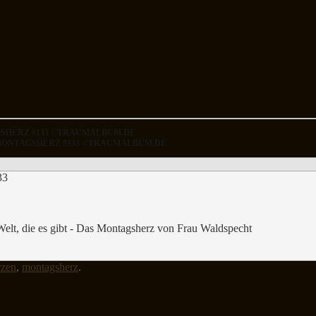
AGSHERZ #133 ©TRAUMALBUM.DE
S MONTAGSHERZ #133 ©TRAUMALBUM.DE
 Welt, die es gibt - Das Montagsherz von Frau Waldspecht
rzen
,
montagsherz
.