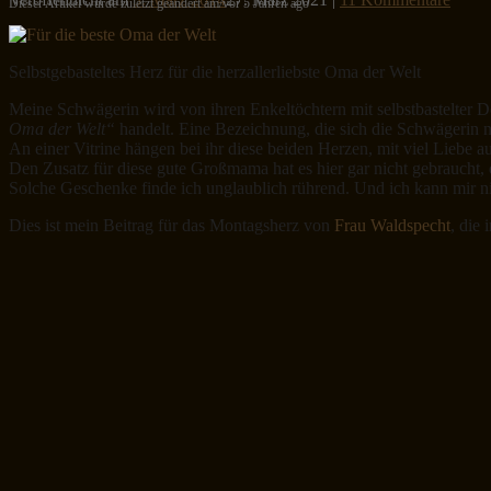
Dieser Artikel wurde zuletzt geändert am/vor 5 Jahren ago
Selbstgebasteltes Herz für die herzallerliebste Oma der Welt
Meine Schwägerin wird von ihren Enkeltöchtern mit selbstbastelter De
Oma der Welt“
handelt. Eine Bezeichnung, die sich die Schwägerin nat
An einer Vitrine hängen bei ihr diese beiden Herzen, mit viel Liebe 
Den Zusatz für diese gute Großmama hat es hier gar nicht gebraucht,
Solche Geschenke finde ich unglaublich rührend. Und ich kann mir ni
Dies ist mein Beitrag für das Montagsherz von
Frau Waldspecht
, die