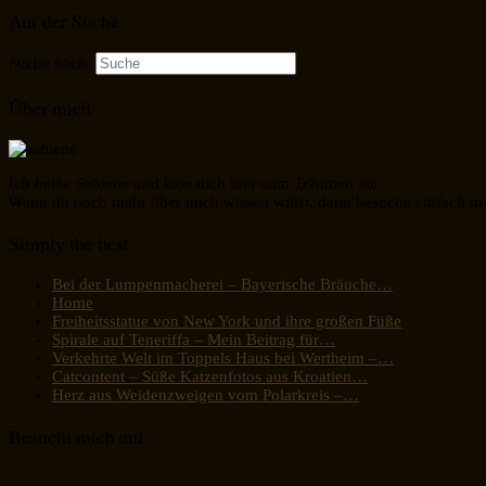
Auf der Suche
Suche nach:
Über mich
Ich heiße Sabiene und lade dich hier zum Träumen ein.
Wenn du noch mehr über mich wissen willst, dann besuche einfach m
Simply the best
Bei der Lumpenmacherei – Bayerische Bräuche…
Home
Freiheitsstatue von New York und ihre großen Füße
Spirale auf Teneriffa – Mein Beitrag für…
Verkehrte Welt im Toppels Haus bei Wertheim –…
Catcontent – Süße Katzenfotos aus Kroatien…
Herz aus Weidenzweigen vom Polarkreis –…
Besucht mich auf: