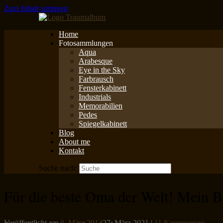
Zum Inhalt springen
Home
Fotosammlungen
Aqua
Arabesque
Eye in the Sky
Farbrausch
Fensterkabinett
Industrials
Memorabilien
Pedes
Spiegelkabinett
Blog
About me
Kontakt
Suche nach:
Für die beste Oma der Welt! Mein B
Veröffentlicht am
3. März 2014
27. März 2021
|
11 Kommentare