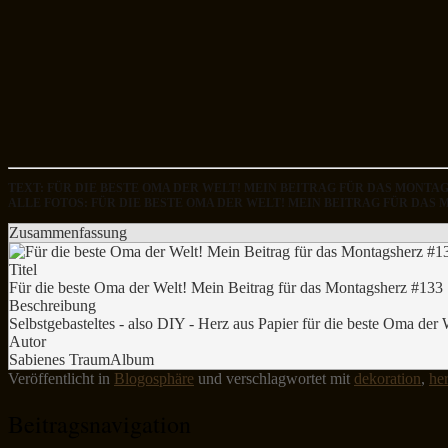
TEXT: FÜR DIE BESTE OMA DER WELT! MEIN BEITRAG FÜR DAS MONT
ALLE FOTOS: FÜR DIE BESTE OMA DER WELT! MEIN BEITRAG FÜR DA
Zusammenfassung
Titel
Für die beste Oma der Welt! Mein Beitrag für das Montagsherz #133
Beschreibung
Selbstgebasteltes - also DIY - Herz aus Papier für die beste Oma der
Autor
Sabienes TraumAlbum
Veröffentlicht in
Blogosphäre
und verschlagwortet mit
dekoration
,
he
Beitragsnavigation