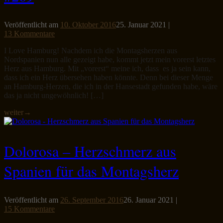
Veröffentlicht am
10. Oktober 2016
25. Januar 2021
|
13 Kommentare
I Love Hamburg! Nachdem ich die Montagsherzen aus
Nordspanien nun alle gezeigt habe, kommt jetzt mein vorerst letztes
Herz aus Hamburg. Mit „vorerst“ meine ich, dass es ja sein kann,
dass ich ein Herz übersehen haben könnte. Denn bei dieser Menge
an Hamburg-Herzen, die ich in der Hansestadt gefunden habe, wäre
das ja nicht ungewöhnlich! […]
weiter
→
Dolorosa – Herzschmerz aus
Spanien für das Montagsherz
Veröffentlicht am
26. September 2016
26. Januar 2021
|
15 Kommentare