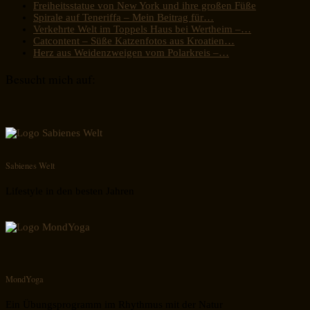
Freiheitsstatue von New York und ihre großen Füße
Spirale auf Teneriffa – Mein Beitrag für…
Verkehrte Welt im Toppels Haus bei Wertheim –…
Catcontent – Süße Katzenfotos aus Kroatien…
Herz aus Weidenzweigen vom Polarkreis –…
Besucht mich auf:
Sabienes Welt
Lifestyle in den besten Jahren
MondYoga
Ein Übungsprogramm im Rhythmus mit der Natur