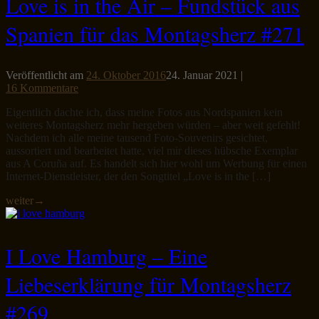
Love is in the Air – Fundstück aus
Spanien für das Montagsherz #271
Veröffentlicht am
24. Oktober 2016
24. Januar 2021
|
16 Kommentare
Eigentlich dachte ich, dass meine Fotos aus Nordspanien kein
weiteres Montagsherz mehr hergeben würden – aber weit gefehlt!
Nachdem ich alle meine tausend Foto-Souvenirs gesichtet,
aussortiert und bearbeitet hatte, viel mir dieses hübsche Exemplar
aus A Coruña auf. Es handelt sich hier wohl um Werbung für einen
Internet-Dienstleister, der den Songtitel „Love is in the […]
weiter
→
I Love Hamburg – Eine
Liebeserklärung für Montagsherz
#269