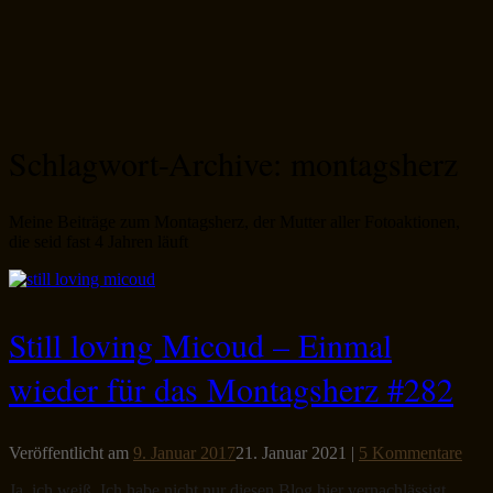
Schlagwort-Archive:
montagsherz
Meine Beiträge zum Montagsherz, der Mutter aller Fotoaktionen,
die seid fast 4 Jahren läuft
Still loving Micoud – Einmal
wieder für das Montagsherz #282
Veröffentlicht am
9. Januar 2017
21. Januar 2021
|
5 Kommentare
Ja, ich weiß. Ich habe nicht nur diesen Blog hier vernachlässigt,