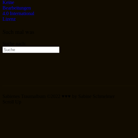
Keine
Bearbeitungen
4.0 International
Lizenz
.
Such mal was
Suche nach:
Sabienes Traumalbum ©2022 ♥♥♥ by Sabine Schmelmer
Scroll Up