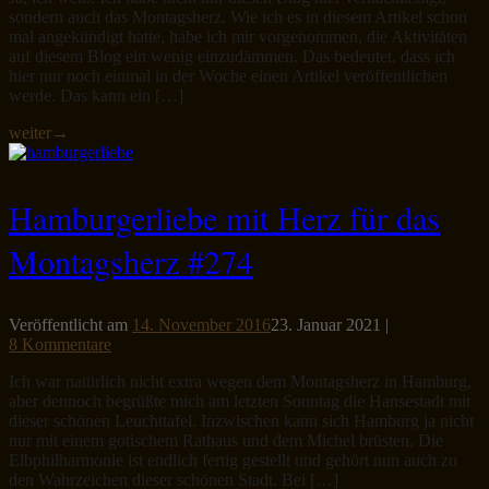
sondern auch das Montagsherz. Wie ich es in diesem Artikel schon
mal angekündigt hatte, habe ich mir vorgenommen, die Aktivitäten
auf diesem Blog ein wenig einzudämmen. Das bedeutet, dass ich
hier nur noch einmal in der Woche einen Artikel veröffentlichen
werde. Das kann ein […]
weiter
→
Hamburgerliebe mit Herz für das
Montagsherz #274
Veröffentlicht am
14. November 2016
23. Januar 2021
|
8 Kommentare
Ich war natürlich nicht extra wegen dem Montagsherz in Hamburg,
aber dennoch begrüßte mich am letzten Sonntag die Hansestadt mit
dieser schönen Leuchttafel. Inzwischen kann sich Hamburg ja nicht
nur mit einem gotischem Rathaus und dem Michel brüsten. Die
Elbphilharmonie ist endlich fertig gestellt und gehört nun auch zu
den Wahrzeichen dieser schönen Stadt. Bei […]