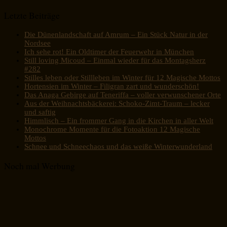
Letzte Beiträge
Die Dünenlandschaft auf Amrum – Ein Stück Natur in der
Nordsee
Ich sehe rot! Ein Oldtimer der Feuerwehr in München
Still loving Micoud – Einmal wieder für das Montagsherz
#282
Stilles leben oder Stillleben im Winter für 12 Magische Mottos
Hortensien im Winter – Filigran zart und wunderschön!
Das Anaga Gebirge auf Teneriffa – voller verwunschener Orte
Aus der Weihnachtsbäckerei: Schoko-Zimt-Traum – lecker
und saftig
Himmlisch – Ein frommer Gang in die Kirchen in aller Welt
Monochrome Momente für die Fotoaktion 12 Magische
Mottos
Schnee und Schneechaos und das weiße Winterwunderland
Noch mal Werbung