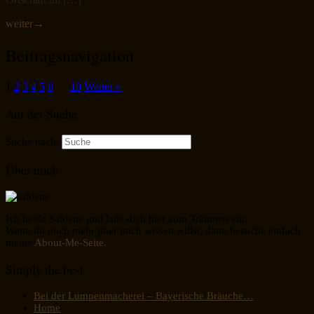
weiter
→
Beitragsnavigation
1
2
3
4
5
6
…
19
Weiter »
Auf der Suche
Suche nach:
Über mich
Ich heiße Sabiene und lade dich hier zum Träumen ein.
Wenn du noch mehr über mich wissen willst, dann besuche einfach
meine
About-Me-Seite.
Simply the best
Bei der Lumpenmacherei – Bayerische Bräuche…
Home