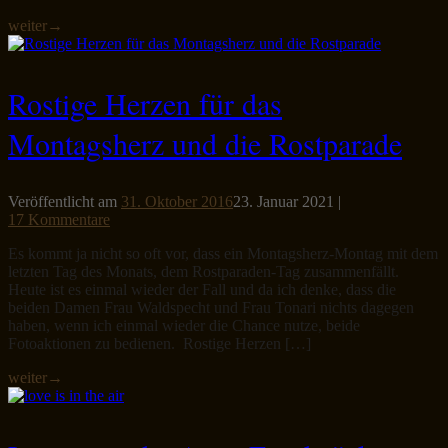
weiter
→
Rostige Herzen für das
Montagsherz und die Rostparade
Veröffentlicht am
31. Oktober 2016
23. Januar 2021
|
17 Kommentare
Es kommt ja nicht so oft vor, dass ein Montagsherz-Montag mit dem
letzten Tag des Monats, dem Rostparaden-Tag zusammenfällt.
Heute ist es einmal wieder der Fall und da ich denke, dass die
beiden Damen Frau Waldspecht und Frau Tonari nichts dagegen
haben, wenn ich einmal wieder die Chance nutze, beide
Fotoaktionen zu bedienen. Rostige Herzen […]
weiter
→