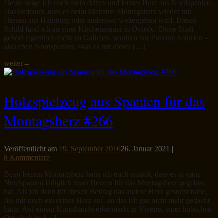
Heute zeige ich euch mein drittes und letztes Herz aus Nordspanien.
Das bedeutet, dass es beim nächsten Montagsherz wieder mit
Herzen aus Hamburg oder anderswo weitergehen wird. Dieses
Schild fand ich an einer Kirchenmauer in Oviedo. Diese Stadt
gehört eigentlich nicht zu Galicien, sondern zur Provinz Asturien –
also eben Nordspanien. Was es mit dieser […]
weiter
→
Holzspielzeug aus Spanien für das
Montagsherz #266
Veröffentlicht am
19. September 2016
26. Januar 2021
|
8 Kommentare
Beim letzten Montagsherz hatte ich euch erzählt, dass es in ganz
Nordspanien lediglich zwei Herzen für das Montagsherz gegeben
hat. Als ich dann für diesen Beitrag das andere Herz gesucht habe,
fiel mir noch ein drittes Herz auf, an das ich gar nicht mehr gedacht
hatte. Auf einem Kunsthandwerkermarkt in Viveiro, einer hübschen
Ortschaft im […]