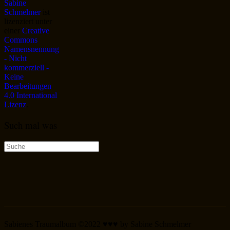
Sabine
Schmelmer
ist
lizenziert unter
einer
Creative
Commons
Namensnennung
- Nicht
kommerziell -
Keine
Bearbeitungen
4.0 International
Lizenz
.
Such mal was
Suche
nach:
Sabienes Traumalbum ©2022 ♥♥♥ by Sabine Schmelmer