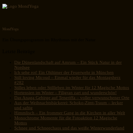
MondYoga
Ein Übungsprogramm im Rhythmus mit der Natur
Letzte Beiträge
Die Dünenlandschaft auf Amrum – Ein Stück Natur in der
Nordsee
Ich sehe rot! Ein Oldtimer der Feuerwehr in München
Still loving Micoud – Einmal wieder für das Montagsherz
#282
Stilles leben oder Stillleben im Winter für 12 Magische Mottos
Hortensien im Winter – Filigran zart und wunderschön!
Das Anaga Gebirge auf Teneriffa – voller verwunschener Orte
Aus der Weihnachtsbäckerei: Schoko-Zimt-Traum – lecker
und saftig
Himmlisch – Ein frommer Gang in die Kirchen in aller Welt
Monochrome Momente für die Fotoaktion 12 Magische
Mottos
Schnee und Schneechaos und das weiße Winterwunderland