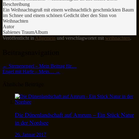
Beschreibung
Ein Weihnachtsgruß mit einem weihnachtlich geschmückten Baum
im Schnee und einem schönen Gedicht über den Sinn von
Weihnachten
Autor
Sabienes TraumAlbum
Veröffentlicht in
Allgemein
und verschlagwortet mit
weihnachten
.
Beitragsnavigation
←
Sternenengel – Mein Beitrag für…
Engel mit Harfe – Mein…
→
Ähnliche Beiträge
Die Dünenlandschaft auf Amrum – Ein Stück Natur
in der Nordsee
26. Januar 2017