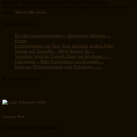
Ich heiße Sabiene und lade dich hier zum Träumen ein.
Wenn du noch mehr über mich wissen willst, dann besuche einfach
meine
About-Me-Seite.
Simply the best
Bei der Lumpenmacherei – Bayerische Bräuche…
Home
Freiheitsstatue von New York und ihre großen Füße
Spirale auf Teneriffa – Mein Beitrag für…
Verkehrte Welt im Toppels Haus bei Wertheim –…
Catcontent – Süße Katzenfotos aus Kroatien…
Herz aus Weidenzweigen vom Polarkreis –…
Besucht mich auf:
Sabienes Welt
Lifestyle in den besten Jahren