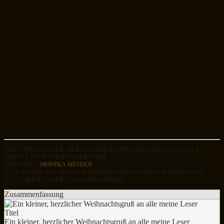
TEXT: EIN KLEINER, HERZLICHER WEIHNACHTSGRUSS AN ALLE M
EINE LESER ©TRAUMALBUM.DE
GEDICHT ©
MONIKA MINDER
ALLE FOTOS: EIN KLEINER, HERZLICHER WEIHNACHTSGRUSS AN A
LLE MEINE LESER ©TRAUMALBUM.DE
Zusammenfassung
Titel
Ein kleiner, herzlicher Weihnachtsgruß an alle meine Leser