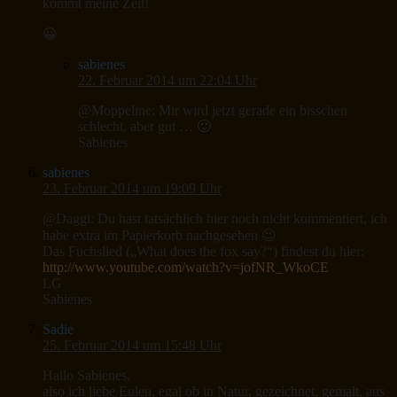
kommt meine Zeit!
😀
sabienes
22. Februar 2014 um 22:04 Uhr
@Moppeline: Mir wird jetzt gerade ein bisschen
schlecht, aber gut … 🙂
Sabienes
sabienes
23. Februar 2014 um 19:09 Uhr
@Daggi: Du hast tatsächlich hier noch nicht kommentiert, ich
habe extra im Papierkorb nachgesehen 😉
Das Fuchslied („What does the fox say?“) findest du hier:
http://www.youtube.com/watch?v=jofNR_WkoCE
LG
Sabienes
Sadie
25. Februar 2014 um 15:48 Uhr
Hallo Sabienes,
also ich liebe Eulen, egal ob in Natur, gezeichnet, gemalt, aus