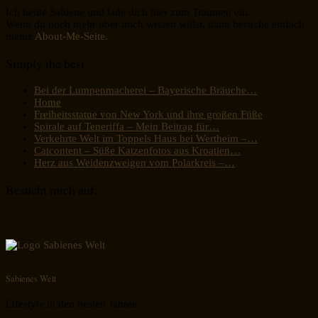
Ich heiße Sabiene und lade dich hier zum Träumen ein.
Wenn du noch mehr über mich wissen willst, dann besuche einfach
meine
About-Me-Seite.
Simply the best
Bei der Lumpenmacherei – Bayerische Bräuche…
Home
Freiheitsstatue von New York und ihre großen Füße
Spirale auf Teneriffa – Mein Beitrag für…
Verkehrte Welt im Toppels Haus bei Wertheim –…
Catcontent – Süße Katzenfotos aus Kroatien…
Herz aus Weidenzweigen vom Polarkreis –…
Besucht mich auf:
Sabienes Welt
Lifestyle in den besten Jahren