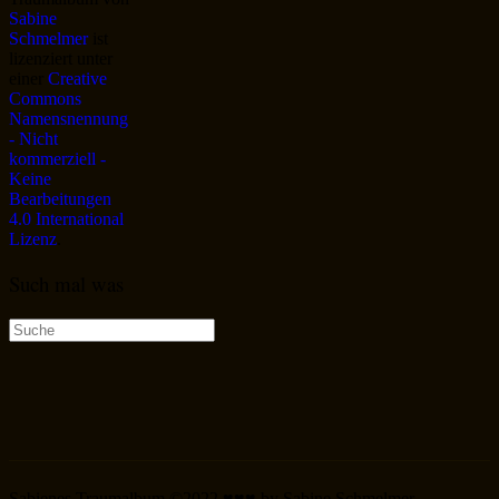
Sabine
Schmelmer
ist
lizenziert unter
einer
Creative
Commons
Namensnennung
- Nicht
kommerziell -
Keine
Bearbeitungen
4.0 International
Lizenz
.
Such mal was
Suche
nach:
Sabienes Traumalbum ©2022 ♥♥♥ by Sabine Schmelmer