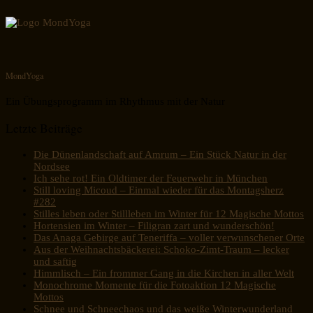
MondYoga
Ein Übungsprogramm im Rhythmus mit der Natur
Letzte Beiträge
Die Dünenlandschaft auf Amrum – Ein Stück Natur in der
Nordsee
Ich sehe rot! Ein Oldtimer der Feuerwehr in München
Still loving Micoud – Einmal wieder für das Montagsherz
#282
Stilles leben oder Stillleben im Winter für 12 Magische Mottos
Hortensien im Winter – Filigran zart und wunderschön!
Das Anaga Gebirge auf Teneriffa – voller verwunschener Orte
Aus der Weihnachtsbäckerei: Schoko-Zimt-Traum – lecker
und saftig
Himmlisch – Ein frommer Gang in die Kirchen in aller Welt
Monochrome Momente für die Fotoaktion 12 Magische
Mottos
Schnee und Schneechaos und das weiße Winterwunderland