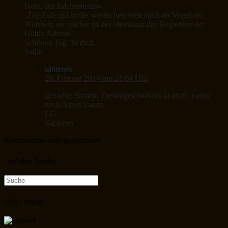
Holz, aus Edelstein usw.
„Die Eule gilt in der westlichen Welt auch als Vogel der
Weisheit; als solcher ist der Steinkauz das Begleittier der
Göttin Athene.“
Schönen Tag für dich.
Sadie
sabienes
26. Februar 2014 um 21:04 Uhr
@Sadie: Stimmt. Deswegen heißt es ja auch: Eulen
nach Athen tragen.
LG
Sabienes
Kommentare sind geschlossen.
Auf der Suche
Suche
nach:
Über mich