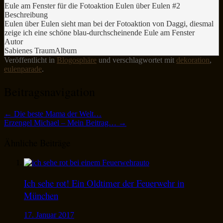
Eule am Fenster für die Fotoaktion Eulen über Eulen #2
Beschreibung
Eulen über Eulen sieht man bei der Fotoaktion von Daggi, diesmal
zeige ich eine schöne blau-durchscheinende Eule am Fenster
Autor
Sabienes TraumAlbum
Veröffentlicht in
Blogosphäre
und verschlagwortet mit
dekoration
,
eulenparade
.
Beitragsnavigation
←
Die beste Mama der Welt…
Erzengel Michael – Mein Beitrag…
→
Ähnliche Beiträge
Ich sehe rot! Ein Oldtimer der Feuerwehr in
München
17. Januar 2017