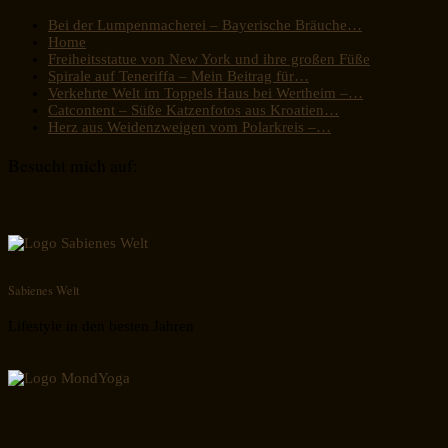
Bei der Lumpenmacherei – Bayerische Bräuche…
Home
Freiheitsstatue von New York und ihre großen Füße
Spirale auf Teneriffa – Mein Beitrag für…
Verkehrte Welt im Toppels Haus bei Wertheim –…
Catcontent – Süße Katzenfotos aus Kroatien…
Herz aus Weidenzweigen vom Polarkreis –…
Besucht mich auf:
Sabienes Welt
Lifestyle in den besten Jahren