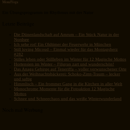
MondYoga
Ein Übungsprogramm im Rhythmus mit der Natur
Letzte Beiträge
Die Dünenlandschaft auf Amrum – Ein Stück Natur in der
Nordsee
Ich sehe rot! Ein Oldtimer der Feuerwehr in München
Still loving Micoud – Einmal wieder für das Montagsherz
#282
Stilles leben oder Stillleben im Winter für 12 Magische Mottos
Hortensien im Winter – Filigran zart und wunderschön!
Das Anaga Gebirge auf Teneriffa – voller verwunschener Orte
Aus der Weihnachtsbäckerei: Schoko-Zimt-Traum – lecker
und saftig
Himmlisch – Ein frommer Gang in die Kirchen in aller Welt
Monochrome Momente für die Fotoaktion 12 Magische
Mottos
Schnee und Schneechaos und das weiße Winterwunderland
Noch mal Werbung