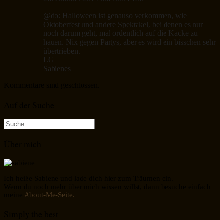
@do: Halloween ist genauso verkommen, wie
Oktoberfest und andere Spektakel, bei denen es nur
noch darum geht, mal ordentlich auf die Kacke zu
hauen. Nix gegen Partys, aber es wird ein bisschen sehr
übertrieben.
LG
Sabienes
Kommentare sind geschlossen.
Auf der Suche
Suche
nach:
Über mich
Ich heiße Sabiene und lade dich hier zum Träumen ein.
Wenn du noch mehr über mich wissen willst, dann besuche einfach
meine
About-Me-Seite.
Simply the best