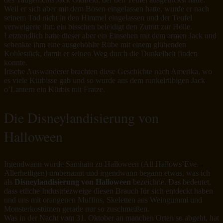
Weil er sich aber mit dem Bösen eingelassen hatte, wurde er nach
seinem Tod nicht in den Himmel eingelassen und der Teufel
verweigerte ihm ein bisschen beleidigt den Zutritt zur Hölle.
Letztendlich hatte dieser aber ein Einsehen mit dem armen Jack und
schenkte ihm eine ausgehöhlte Rübe mit einem glühenden
Kohlestück, damit er seinen Weg durch die Dunkelheit finden
konnte.
Irische Auswanderer brachten diese Geschichte nach Amerika, wo
es viele Kürbisse gab und so wurde aus dem runkelrübigen Jack
o’Lantern ein Kürbis mit Fratze.
Die Disneylandisierung von
Halloween
Irgendwann wurde Samhain zu Halloween (All Hallows’Eve –
Allerheiligen) umbenannt und irgendwann begann etwas, was ich
als
Disneylandisierung von Halloween
bezeichne. Das bedeutet,
dass etliche Industriezweige diesen Brauch für sich entdeckt haben
und uns mit orangenen Muffins, Skeletten aus Weingummi und
Monsterkostümen gerade nur so zuschmeißen.
Was in der Nacht vom 31. Oktober an manchen Orten so abgeht, hat