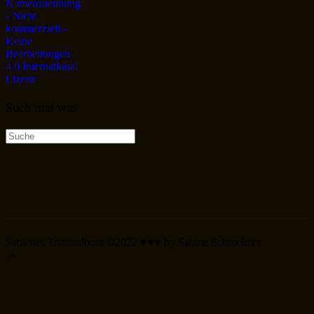
Namensnennung
- Nicht
kommerziell -
Keine
Bearbeitungen
4.0 International
Lizenz
.
Such mal was
Suche
nach:
Sabienes Traumalbum ©2022 ♥♥♥ by Sabine Schmelmer
Scroll
Up