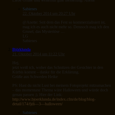
Liebe Grüße und weiterhin gute Besserung! Anette
Sabienes
22. Oktober 2014 um 20:27 Uhr
@Anette: Seit dem das Fest so kommerzialisiert ist,
mag ich es auch nicht mehr so. Dennoch mag ich den
Grusel, das Mysteriöse …
LG
Sabienes
Björklunda
21. Oktober 2014 um 11:22 Uhr
Hej,
jetzt weiß ich, woher das Schnitzen der Gesichter in den
Kürbis kommt – danke für die Erklärung.
Grüße aus Schweden Heike
PS: Hast du nicht Lust bei meinem Fotoprojekt mitzumachen
– das momentane Thema wäre Halloween und würde doch
genau passen ;). Hier der Link:
http://www.bjoerklunda.de/index.cfm/de/blog/blog-
detail/174/fjdi—3—halloween/
Sabienes