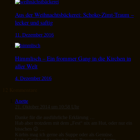
Aus der Weihnachtsbäckerei: Schoko-Zimt-Traum –
lecker und saftig
11. Dezember 2016
Himmlisch – Ein frommer Gang in die Kirchen in
aller Welt
4. Dezember 2016
12 Kommentare
Anette
21. Oktober 2014 um 10:58 Uhr
Danke für die ausführliche Erklärung …
Hab aber trotzdem mit dem „Fest“ nix am Hut, oder nur ein
bisschen 😉 …
Kürbis mag ich gerne als Suppe oder als Gemüse.