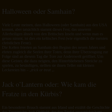
Halloween oder Samhain?
Viele Leute meinen, dass Halloween (oder Samhain) aus den USA
kommt, aber tatsächlich stammt dieses Fest, das unserem
Allerheiligen ähnelt von den Britischen Inseln und wenn man es
genau nimmt, ist dies ein keltisches Fest (wie eigentlich die meisten
christlichen Feste).
Die Kelten feierten an Samhain den Beginn des neuen Jahres und
ehrten zugleich die Seelen ihrer Toten, denn ihrer Überzeugung zur
Folge sind an diesem Tag die Tore zur Anderswelt geöffnet. Um
diese Geister, die dazu neigten, den Hinterbliebenen Streiche zu
spielen, zu besänftigen, stellten sie ihnen Teller mit kleinen
Leckereien hin – „
trick or treat
„.
Jack o’Lantern oder: Wie kam die
Fratze in den Kürbis?
Ein besonderer Brauch stammt aus Irland und erzählt die Geschichte
des Taugenichts Jack Oldfield, der den Teufel ausgetrickst hatte.