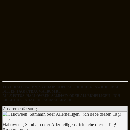
TEXT: HALLOWEEN, SAMHAIN ODER ALLERHEILIGEN – ICH LIEBE
DIESEN TAG! ©TRAUMALBUM.DE
ALLE FOTOS: HALLOWEEN, SAMHAIN ODER ALLERHEILIGEN – ICH
LIEBE DIESEN TAG! ©TRAUMALBUM.DE
Zusammenfassung
Titel
Halloween, Samhain oder Allerheiligen - ich liebe diesen Tag!
Beschreibung