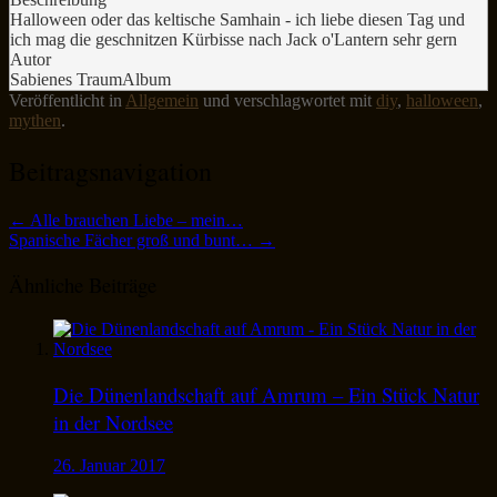
Halloween oder das keltische Samhain - ich liebe diesen Tag und
ich mag die geschnitzen Kürbisse nach Jack o'Lantern sehr gern
Autor
Sabienes TraumAlbum
Veröffentlicht in
Allgemein
und verschlagwortet mit
diy
,
halloween
,
mythen
.
Beitragsnavigation
←
Alle brauchen Liebe – mein…
Spanische Fächer groß und bunt…
→
Ähnliche Beiträge
Die Dünenlandschaft auf Amrum – Ein Stück Natur
in der Nordsee
26. Januar 2017