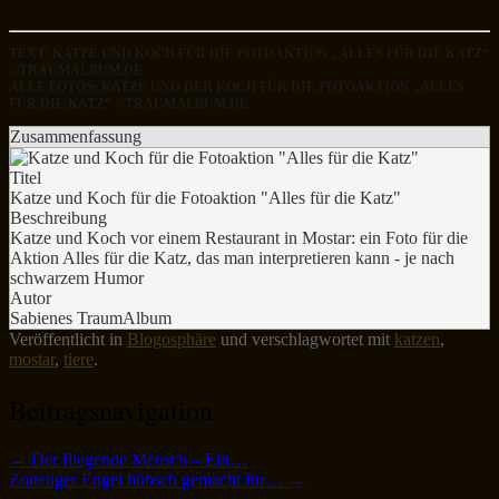
TEXT: KATZE UND KOCH FÜR DIE FOTOAKTION „ALLES FÜR DIE KATZ“
©TRAUMALBUM.DE
ALLE FOTOS: KATZE UND DER KOCH FÜR DIE FOTOAKTION „ALLES
FÜR DIE KATZ“ ©TRAUMALBUM.DE
Zusammenfassung
Titel
Katze und Koch für die Fotoaktion "Alles für die Katz"
Beschreibung
Katze und Koch vor einem Restaurant in Mostar: ein Foto für die
Aktion Alles für die Katz, das man interpretieren kann - je nach
schwarzem Humor
Autor
Sabienes TraumAlbum
Veröffentlicht in
Blogosphäre
und verschlagwortet mit
katzen
,
mostar
,
tiere
.
Beitragsnavigation
←
Der fliegende Mensch – Ein…
Zotteliger Engel hübsch gemacht für…
→