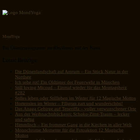
MondYoga
Ein Übungsprogramm im Rhythmus mit der Natur
Letzte Beiträge
Die Dünenlandschaft auf Amrum – Ein Stück Natur in der
Nordsee
Ich sehe rot! Ein Oldtimer der Feuerwehr in München
Still loving Micoud – Einmal wieder für das Montagsherz
#282
Stilles leben oder Stillleben im Winter für 12 Magische Mottos
Hortensien im Winter – Filigran zart und wunderschön!
Das Anaga Gebirge auf Teneriffa – voller verwunschener Orte
Aus der Weihnachtsbäckerei: Schoko-Zimt-Traum – lecker
und saftig
Himmlisch – Ein frommer Gang in die Kirchen in aller Welt
Monochrome Momente für die Fotoaktion 12 Magische
Mottos