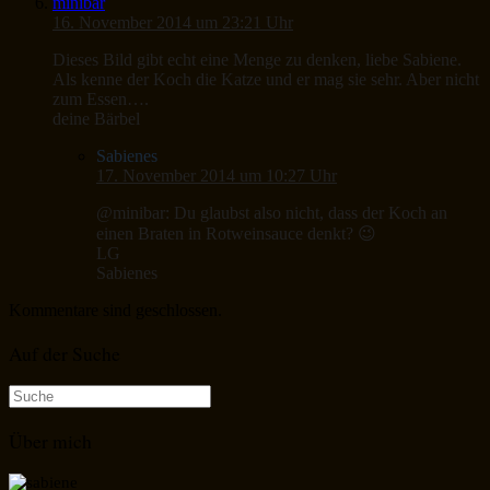
minibar
16. November 2014 um 23:21 Uhr
Dieses Bild gibt echt eine Menge zu denken, liebe Sabiene.
Als kenne der Koch die Katze und er mag sie sehr. Aber nicht
zum Essen….
deine Bärbel
Sabienes
17. November 2014 um 10:27 Uhr
@minibar: Du glaubst also nicht, dass der Koch an
einen Braten in Rotweinsauce denkt? 😉
LG
Sabienes
Kommentare sind geschlossen.
Auf der Suche
Suche
nach:
Über mich