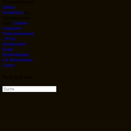
Traumalbum
von
Sabine
Schmelmer
ist
lizenziert unter
einer
Creative
Commons
Namensnennung
- Nicht
kommerziell -
Keine
Bearbeitungen
4.0 International
Lizenz
.
Such mal was
Suche
nach: