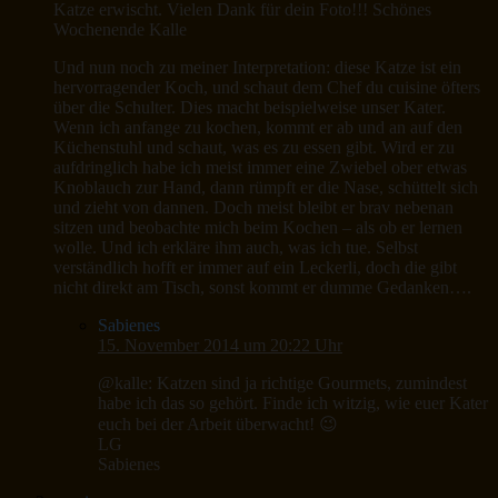
Katze erwischt. Vielen Dank für dein Foto!!! Schönes
Wochenende Kalle
Und nun noch zu meiner Interpretation: diese Katze ist ein
hervorragender Koch, und schaut dem Chef du cuisine öfters
über die Schulter. Dies macht beispielweise unser Kater.
Wenn ich anfange zu kochen, kommt er ab und an auf den
Küchenstuhl und schaut, was es zu essen gibt. Wird er zu
aufdringlich habe ich meist immer eine Zwiebel ober etwas
Knoblauch zur Hand, dann rümpft er die Nase, schüttelt sich
und zieht von dannen. Doch meist bleibt er brav nebenan
sitzen und beobachte mich beim Kochen – als ob er lernen
wolle. Und ich erkläre ihm auch, was ich tue. Selbst
verständlich hofft er immer auf ein Leckerli, doch die gibt
nicht direkt am Tisch, sonst kommt er dumme Gedanken….
Sabienes
15. November 2014 um 20:22 Uhr
@kalle: Katzen sind ja richtige Gourmets, zumindest
habe ich das so gehört. Finde ich witzig, wie euer Kater
euch bei der Arbeit überwacht! 😉
LG
Sabienes