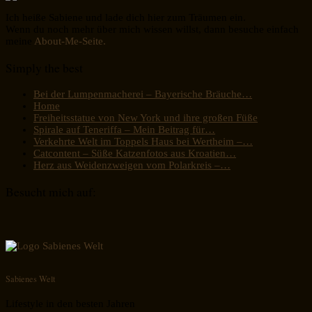
Ich heiße Sabiene und lade dich hier zum Träumen ein.
Wenn du noch mehr über mich wissen willst, dann besuche einfach
meine
About-Me-Seite.
Simply the best
Bei der Lumpenmacherei – Bayerische Bräuche…
Home
Freiheitsstatue von New York und ihre großen Füße
Spirale auf Teneriffa – Mein Beitrag für…
Verkehrte Welt im Toppels Haus bei Wertheim –…
Catcontent – Süße Katzenfotos aus Kroatien…
Herz aus Weidenzweigen vom Polarkreis –…
Besucht mich auf:
Sabienes Welt
Lifestyle in den besten Jahren