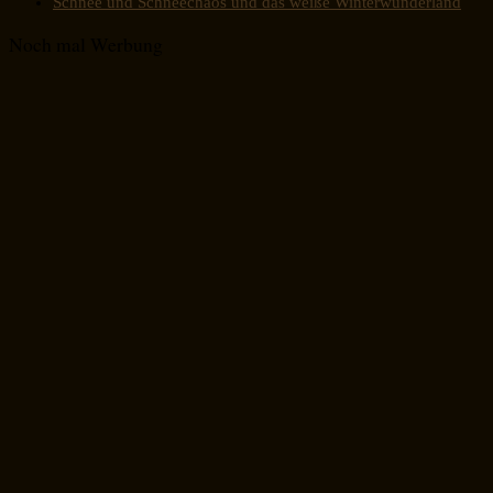
Schnee und Schneechaos und das weiße Winterwunderland
Noch mal Werbung