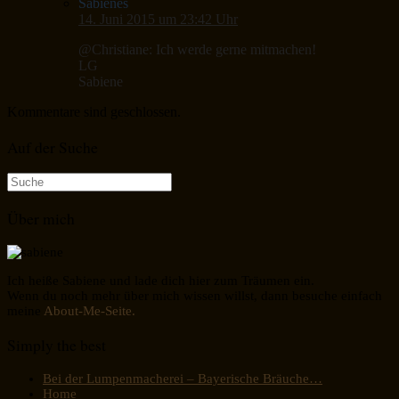
Sabienes
14. Juni 2015 um 23:42 Uhr
@Christiane: Ich werde gerne mitmachen!
LG
Sabiene
Kommentare sind geschlossen.
Auf der Suche
Suche
nach:
Über mich
Ich heiße Sabiene und lade dich hier zum Träumen ein.
Wenn du noch mehr über mich wissen willst, dann besuche einfach
meine
About-Me-Seite.
Simply the best
Bei der Lumpenmacherei – Bayerische Bräuche…
Home