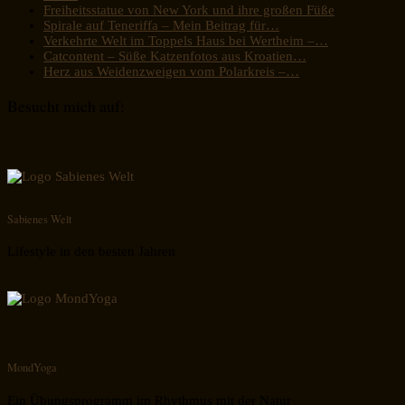
Freiheitsstatue von New York und ihre großen Füße
Spirale auf Teneriffa – Mein Beitrag für…
Verkehrte Welt im Toppels Haus bei Wertheim –…
Catcontent – Süße Katzenfotos aus Kroatien…
Herz aus Weidenzweigen vom Polarkreis –…
Besucht mich auf:
Sabienes Welt
Lifestyle in den besten Jahren
MondYoga
Ein Übungsprogramm im Rhythmus mit der Natur