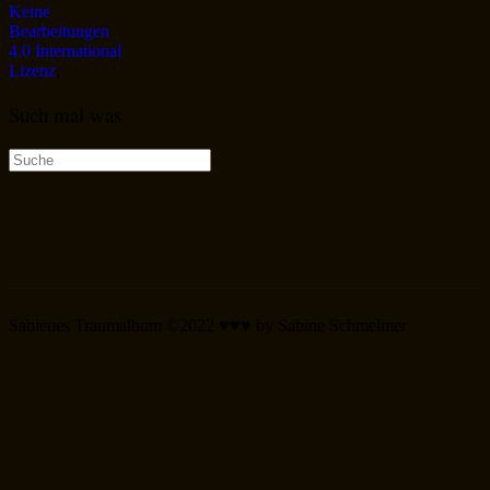
Keine
Bearbeitungen
4.0 International
Lizenz
.
Such mal was
Suche
nach:
Sabienes Traumalbum ©2022 ♥♥♥ by Sabine Schmelmer
Scroll
Up