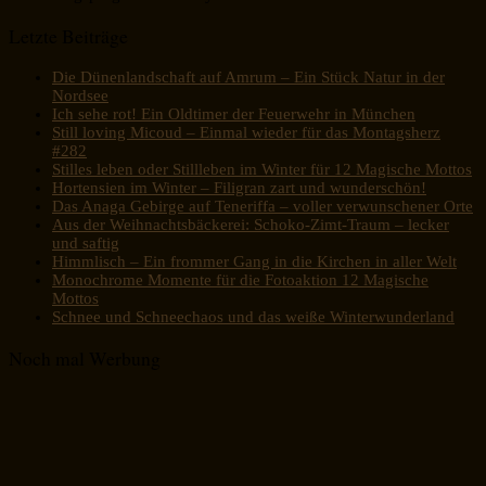
Letzte Beiträge
Die Dünenlandschaft auf Amrum – Ein Stück Natur in der
Nordsee
Ich sehe rot! Ein Oldtimer der Feuerwehr in München
Still loving Micoud – Einmal wieder für das Montagsherz
#282
Stilles leben oder Stillleben im Winter für 12 Magische Mottos
Hortensien im Winter – Filigran zart und wunderschön!
Das Anaga Gebirge auf Teneriffa – voller verwunschener Orte
Aus der Weihnachtsbäckerei: Schoko-Zimt-Traum – lecker
und saftig
Himmlisch – Ein frommer Gang in die Kirchen in aller Welt
Monochrome Momente für die Fotoaktion 12 Magische
Mottos
Schnee und Schneechaos und das weiße Winterwunderland
Noch mal Werbung