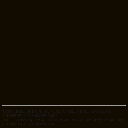
TEXT: LIKE 2 BIKE UND DIE VIELEN, VIELEN BIKES IN MALMÖ,
SCHWEDEN ©TRAUMALBUM.DE
ALLE FOTOS: LIKE 2 BIKE UND DIE VIELEN, VIELEN BIKES IN MALMÖ,
SCHWEDEN ©TRAUMALBUM.DE