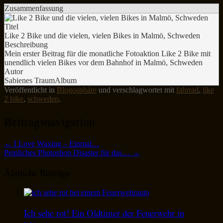
Zusammenfassung
Titel
Like 2 Bike und die vielen, vielen Bikes in Malmö, Schweden
Beschreibung
Mein erster Beitrag für die monatliche Fotoaktion Like 2 Bike mit
unendlich vielen Bikes vor dem Bahnhof in Malmö, Schweden
Autor
Sabienes TraumAlbum
Veröffentlicht in
Blogosphäre
und verschlagwortet mit
fahrrad
,
like
2 bike
,
schweden
.
Beitragsnavigation
←
I Love Waxing – Einmal…
Peinliches Photoshop Disaster für das…
→
Ähnliche Beiträge
Ich sehe rot! Ein Oldtimer der Feuerwehr in