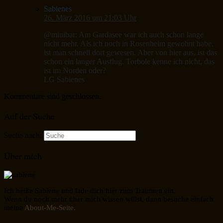
Sabienes
26. März 2016 um 21:03 Uhr
@minibar: Am Gardasee war ich auch schon lange
nicht mehr. Als ich noch in Rosenheim gewohnt habe,
ist man schnell dort gewesen. Aber von hier aus, ist das
schon ein langer Ausflug. Torbole kenne ich nicht, das
ist im Norden oder?
LG Sabienes
Kommentare sind geschlossen.
Auf der Suche
Suche nach:
Über mich
Ich heiße Sabiene und lade dich hier zum Träumen ein.
Wenn du noch mehr über mich wissen willst, dann besuche einfach
meine
About-Me-Seite.