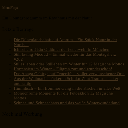
MondYoga
Ein Übungsprogramm im Rhythmus mit der Natur
Letzte Beiträge
Die Dünenlandschaft auf Amrum – Ein Stück Natur in der
Nordsee
Ich sehe rot! Ein Oldtimer der Feuerwehr in München
Still loving Micoud – Einmal wieder für das Montagsherz
#282
Stilles leben oder Stillleben im Winter für 12 Magische Mottos
Hortensien im Winter – Filigran zart und wunderschön!
Das Anaga Gebirge auf Teneriffa – voller verwunschener Orte
Aus der Weihnachtsbäckerei: Schoko-Zimt-Traum – lecker
und saftig
Himmlisch – Ein frommer Gang in die Kirchen in aller Welt
Monochrome Momente für die Fotoaktion 12 Magische
Mottos
Schnee und Schneechaos und das weiße Winterwunderland
Noch mal Werbung