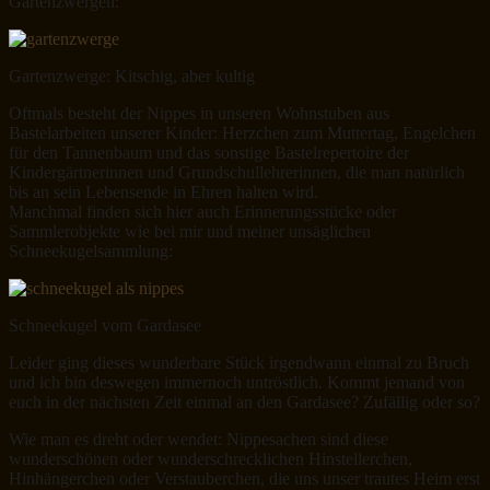
Gartenzwergen:
Gartenzwerge: Kitschig, aber kultig
Oftmals besteht der Nippes in unseren Wohnstuben aus
Bastelarbeiten unserer Kinder: Herzchen zum Muttertag, Engelchen
für den Tannenbaum und das sonstige Bastelrepertoire der
Kindergärtnerinnen und Grundschullehrerinnen, die man natürlich
bis an sein Lebensende in Ehren halten wird.
Manchmal finden sich hier auch Erinnerungsstücke oder
Sammlerobjekte wie bei mir und meiner unsäglichen
Schneekugelsammlung:
Schneekugel vom Gardasee
Leider ging dieses wunderbare Stück irgendwann einmal zu Bruch
und ich bin deswegen immernoch untröstlich. Kommt jemand von
euch in der nächsten Zeit einmal an den Gardasee? Zufällig oder so?
Wie man es dreht oder wendet: Nippesachen sind diese
wunderschönen oder wunderschrecklichen Hinstellerchen,
Hinhängerchen oder Verstauberchen, die uns unser trautes Heim erst