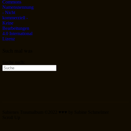
Commons
Namensnennung
- Nicht
kommerziell -
Keine
Bearbeitungen
4.0 International
Lizenz
.
Such mal was
Suche nach:
Sabienes Traumalbum ©2022 ♥♥♥ by Sabine Schmelmer
Scroll Up