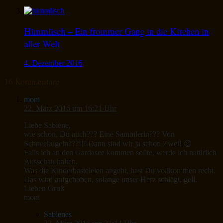
Himmlisch – Ein frommer Gang in die Kirchen in
aller Welt
4. Dezember 2016
16 Kommentare
moni
22. März 2016 um 16:21 Uhr
Liebe Sabiene,
wie schön, Du auch??? Eine Sammlerin??? Von
Schneekugeln???!!! Dann sind wir ja schon Zwei! 😉
Falls ich an den Gardasee kommen sollte, werde ich natürlich
Ausschau halten.
Was die Kinderbasteleien angeht, hast Du vollkommen recht.
Das wird aufgehoben, solange unser Herz schlägt, gell.
Lieben Gruß
moni
Sabienes