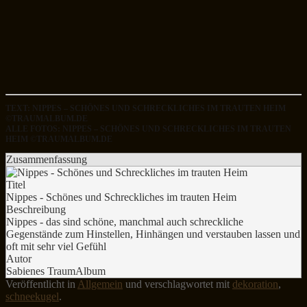
TEXT: NIPPES – SCHÖNES UND SCHRECKLICHES IM TRAUTEN HEIM
©TRAUMALBUM.DE
ALLE FOTOS: NIPPES – SCHÖNES UND SCHRECKLICHES IM TRAUTEN
HEIM ©TRAUMALBUM.DE
Zusammenfassung
Titel
Nippes - Schönes und Schreckliches im trauten Heim
Beschreibung
Nippes - das sind schöne, manchmal auch schreckliche
Gegenstände zum Hinstellen, Hinhängen und verstauben lassen und
oft mit sehr viel Gefühl
Autor
Sabienes TraumAlbum
Veröffentlicht in
Allgemein
und verschlagwortet mit
dekoration
,
schneekugel
.