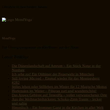
Lifestyle in den besten Jahren
MondYoga
Ein Übungsprogramm im Rhythmus mit der Natur
Letzte Beiträge
Die Dünenlandschaft auf Amrum – Ein Stück Natur in der
Nordsee
Ich sehe rot! Ein Oldtimer der Feuerwehr in München
Still loving Micoud – Einmal wieder für das Montagsherz
#282
Stilles leben oder Stillleben im Winter für 12 Magische Mottos
Hortensien im Winter – Filigran zart und wunderschön!
Das Anaga Gebirge auf Teneriffa – voller verwunschener Orte
Aus der Weihnachtsbäckerei: Schoko-Zimt-Traum – lecker
und saftig
Himmlisch – Ein frommer Gang in die Kirchen in aller Welt