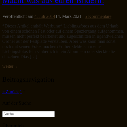
Veröffentlicht am
4. Juli 2014
14. März 2021
|
5 Kommentare
*Dieser Artikel enthält Werbung* Lieblingsfotos aus dem Urlaub,
von einem schönen Fest oder auf einem Spaziergang aufgenommen,
müssen nicht perfekt bearbeitet und zugeschnitten in irgendwelchen
Ordner auf der Festplatte verstauben. Aber was kann man sonst
noch mit seinen Fotos machen?Früher klebte ich meine
Lieblingsfotos fein säuberlich in ein Album ein oder steckte die
einzelnen Dias […]
weiter
→
Beitragsnavigation
« Zurück
1
2
Auf der Suche
Suche
nach:
Über mich