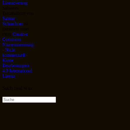
Sabienes
Traumalbum
von
Sabine
Schmelmer
ist
lizenziert unter
einer
Creative
Commons
Namensnennung
- Nicht
kommerziell -
Keine
Bearbeitungen
4.0 International
Lizenz
.
Such mal was
Suche
nach: