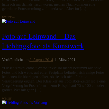
hatte ich mir damals geschworen, meinen Nachkommen eine
geordnete Fotosammlung zu hinterlassen. Aber im […]
weiter
→
Foto auf Leinwand – Das
Lieblingsfoto als Kunstwerk
Veröffentlicht am
8. August 2014
11. März 2021
*Dieser Artikel enthält Werbelinks* Ihr macht bestimmt alle tolle
Fotos und ich wette, auf eurer Festplatte befinden sich einige Fotos,
bei denen ihr überlegen solltet, ob sie sich nicht für eine
Vergrößerung eignen. Der Klassiker aus Fotolabor-Zeiten ist ja eine
Vergrößerung im Posterformat, zum Beispiel auf 75 x 100 cm oder
größer. Wer mit ganz […]
weiter
→