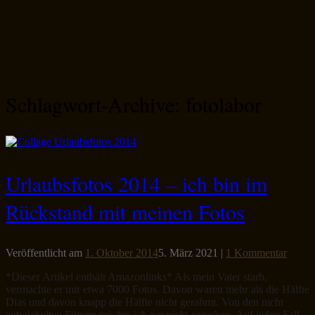
Schlagwort-Archive:
fotolabor
Urlaubsfotos 2014 – ich bin im
Rückstand mit meinen Fotos
Veröffentlicht am
1. Oktober 2014
5. März 2021
|
1 Kommentar
*Dieser Artikel enthält Amazonlinks* Als mein Vater starb,
vermachte er mir etwa 7000 Fotos. Davon waren mehr als die Hälfte
Dias und davon knapp die Hälfte nicht gerahmt. Von den nicht
entwickelten Filmen möchte ich gar nicht sprechen. Auf jeden Fall