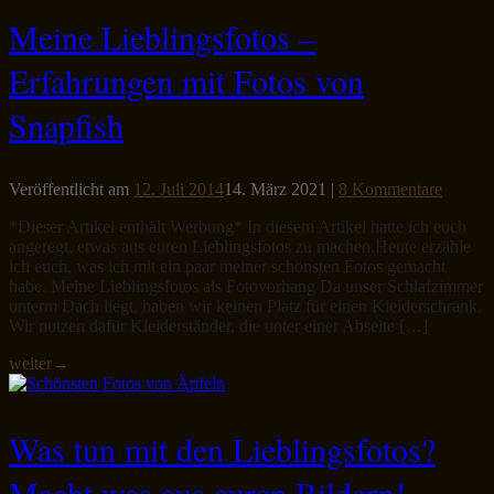
Meine Lieblingsfotos –
Erfahrungen mit Fotos von
Snapfish
Veröffentlicht am
12. Juli 2014
14. März 2021
|
8 Kommentare
*Dieser Artikel enthält Werbung* In diesem Artikel hatte ich euch
angeregt, etwas aus euren Lieblingsfotos zu machen.Heute erzähle
ich euch, was ich mit ein paar meiner schönsten Fotos gemacht
habe. Meine Lieblingsfotos als Fotovorhang Da unser Schlafzimmer
unterm Dach liegt, haben wir keinen Platz für einen Kleiderschrank.
Wir nutzen dafür Kleiderständer, die unter einer Abseite […]
weiter
→
Was tun mit den Lieblingsfotos?
Macht was aus euren Bildern!