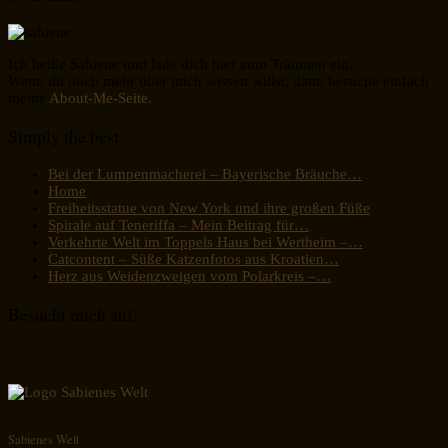
Ich heiße Sabiene und lade dich hier zum Träumen ein.
Wenn du noch mehr über mich wissen willst, dann besuche einfach
meine
About-Me-Seite.
Simply the best
Bei der Lumpenmacherei – Bayerische Bräuche…
Home
Freiheitsstatue von New York und ihre großen Füße
Spirale auf Teneriffa – Mein Beitrag für…
Verkehrte Welt im Toppels Haus bei Wertheim –…
Catcontent – Süße Katzenfotos aus Kroatien…
Herz aus Weidenzweigen vom Polarkreis –…
Besucht mich auf:
Sabienes Welt