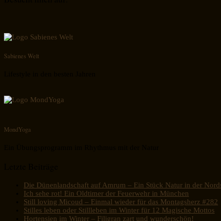
Sabienes Welt
Lifestyle in den besten Jahren
MondYoga
Ein Übungsprogramm im Rhythmus mit der Natur
Letzte Beiträge
Die Dünenlandschaft auf Amrum – Ein Stück Natur in der Nord
Ich sehe rot! Ein Oldtimer der Feuerwehr in München
Still loving Micoud – Einmal wieder für das Montagsherz #282
Stilles leben oder Stillleben im Winter für 12 Magische Mottos
Hortensien im Winter – Filigran zart und wunderschön!