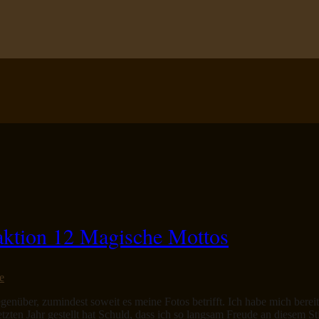
ktion 12 Magische Mottos
e
enüber, zumindest soweit es meine Fotos betrifft. Ich habe mich bereits 
letzten Jahr gestellt hat Schuld, dass ich so langsam Freude an diesem S