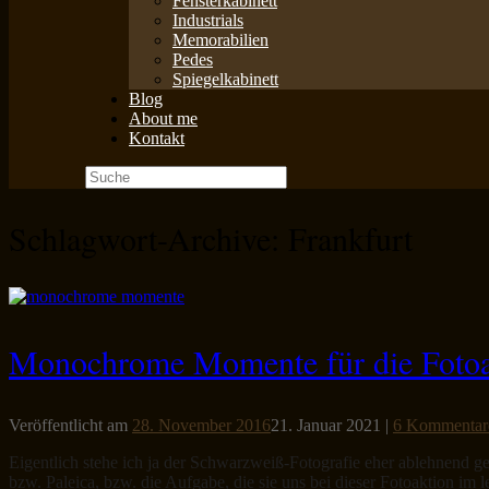
Fensterkabinett
Industrials
Memorabilien
Pedes
Spiegelkabinett
Blog
About me
Kontakt
Suche
nach:
Schlagwort-Archive:
Frankfurt
Monochrome Momente für die Fotoa
Veröffentlicht am
28. November 2016
21. Januar 2021
|
6 Kommentar
Eigentlich stehe ich ja der Schwarzweiß-Fotografie eher ablehnend geg
bzw. Paleica, bzw. die Aufgabe, die sie uns bei dieser Fotoaktion im 