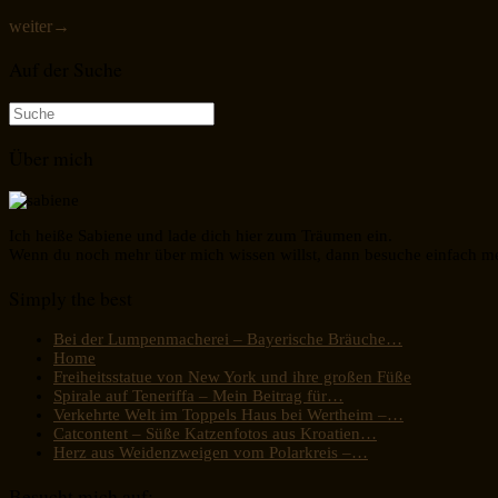
weiter
→
Auf der Suche
Suche
nach:
Über mich
Ich heiße Sabiene und lade dich hier zum Träumen ein.
Wenn du noch mehr über mich wissen willst, dann besuche einfach m
Simply the best
Bei der Lumpenmacherei – Bayerische Bräuche…
Home
Freiheitsstatue von New York und ihre großen Füße
Spirale auf Teneriffa – Mein Beitrag für…
Verkehrte Welt im Toppels Haus bei Wertheim –…
Catcontent – Süße Katzenfotos aus Kroatien…
Herz aus Weidenzweigen vom Polarkreis –…
Besucht mich auf: