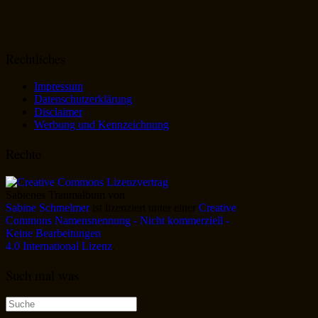
Rechtliches
Impressum
Datenschutzerklärung
Disclaimer
Werbung und Kennzeichnung
Rechte
Sabienes Traumalbum
von
Sabine Schmelmer
ist lizenziert unter einer
Creative
Commons Namensnennung - Nicht kommerziell -
Keine Bearbeitungen
4.0 International Lizenz
.
Such mal was
Suche
nach: