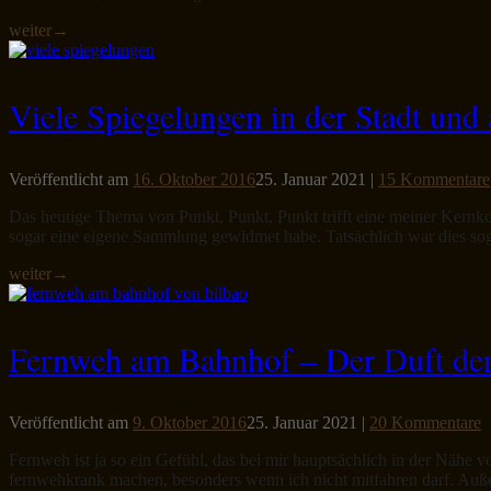
weiter
→
Viele Spiegelungen in der Stadt und
Veröffentlicht am
16. Oktober 2016
25. Januar 2021
|
15 Kommentare
Das heutige Thema von Punkt, Punkt, Punkt trifft eine meiner Kernk
sogar eine eigene Sammlung gewidmet habe. Tatsächlich war dies sog
weiter
→
Fernweh am Bahnhof – Der Duft der
Veröffentlicht am
9. Oktober 2016
25. Januar 2021
|
20 Kommentare
Fernweh ist ja so ein Gefühl, das bei mir hauptsächlich in der Nähe 
fernwehkrank machen, besonders wenn ich nicht mitfahren darf. Auße