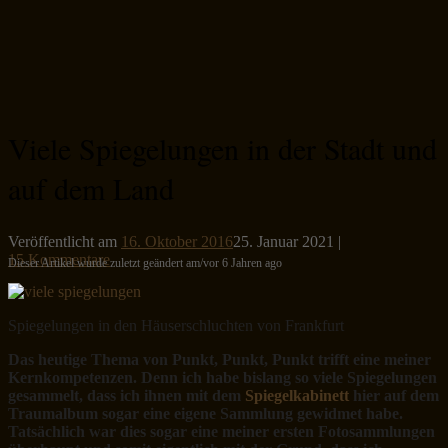
Viele Spiegelungen in der Stadt und
auf dem Land
Veröffentlicht am
16. Oktober 2016
25. Januar 2021
|
15 Kommentare
Dieser Artikel wurde zuletzt geändert am/vor 6 Jahren ago
Spiegelungen in den Häuserschluchten von Frankfurt
Das heutige Thema von Punkt, Punkt, Punkt trifft eine meiner
Kernkompetenzen. Denn ich habe bislang so viele Spiegelungen
gesammelt, dass ich ihnen mit dem
Spiegelkabinett
hier auf dem
Traumalbum sogar eine eigene Sammlung gewidmet habe.
Tatsächlich war dies sogar eine meiner ersten Fotosammlungen