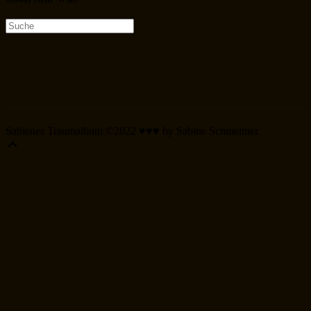
Suche
nach:
Sabienes Traumalbum ©2022 ♥♥♥ by Sabine Schmelmer
Scroll
Up