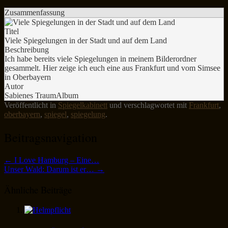
Zusammenfassung
Titel
Viele Spiegelungen in der Stadt und auf dem Land
Beschreibung
Ich habe bereits viele Spiegelungen in meinem Bilderordner
gesammelt. Hier zeige ich euch eine aus Frankfurt und vom Simsee
in Oberbayern
Autor
Sabienes TraumAlbum
Veröffentlicht in
Spiegelkabinett
und verschlagwortet mit
Frankfurt
,
oberbayern
,
spiegel
,
spiegelung
.
Beitragsnavigation
←
I Love Hamburg – Eine…
Unser Wald: Darum ist er…
→
Ähnliche Beiträge