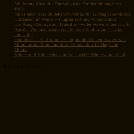
Still loving Micoud – Einmal wieder für das Montagsherz
#282
Stilles leben oder Stillleben im Winter für 12 Magische Mottos
Hortensien im Winter – Filigran zart und wunderschön!
Das Anaga Gebirge auf Teneriffa – voller verwunschener Orte
Aus der Weihnachtsbäckerei: Schoko-Zimt-Traum – lecker
und saftig
Himmlisch – Ein frommer Gang in die Kirchen in aller Welt
Monochrome Momente für die Fotoaktion 12 Magische
Mottos
Schnee und Schneechaos und das weiße Winterwunderland
Noch mal Werbung