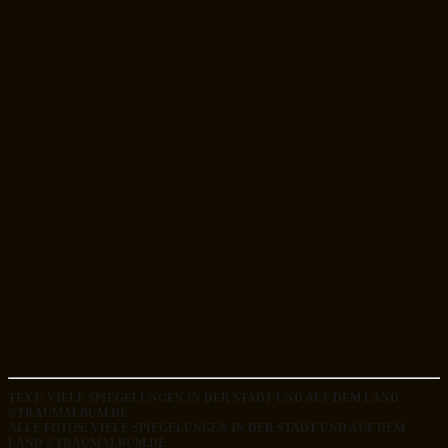
TEXT: VIELE SPIEGELUNGEN IN DER STADT UND AUF DEM LAND
©TRAUMALBUM.DE
ALLE FOTOS: VIELE SPIEGELUNGEN IN DER STADT UND AUF DEM
LAND ©TRAUMALBUM.DE