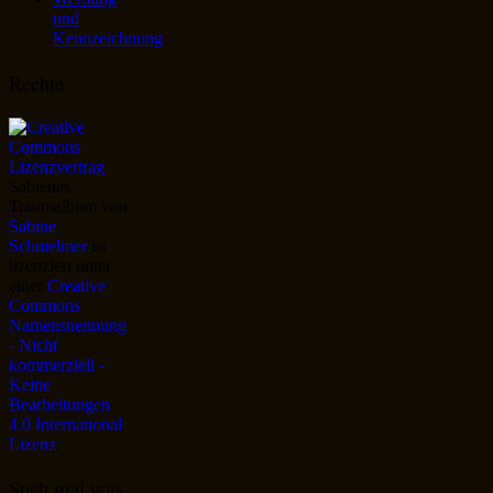
und
Kennzeichnung
Rechte
Sabienes
Traumalbum
von
Sabine
Schmelmer
ist
lizenziert unter
einer
Creative
Commons
Namensnennung
- Nicht
kommerziell -
Keine
Bearbeitungen
4.0 International
Lizenz
.
Such mal was