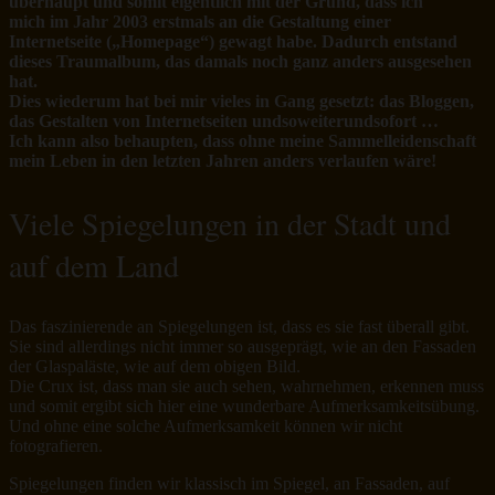
überhaupt und somit eigentlich mit der Grund, dass ich
mich im Jahr 2003 erstmals an die Gestaltung einer
Internetseite („Homepage“) gewagt habe. Dadurch entstand
dieses Traumalbum, das damals noch ganz anders ausgesehen
hat.
Dies wiederum hat bei mir vieles in Gang gesetzt: das Bloggen,
das Gestalten von Internetseiten undsoweiterundsofort …
Ich kann also behaupten, dass ohne meine Sammelleidenschaft
mein Leben in den letzten Jahren anders verlaufen wäre!
Viele Spiegelungen in der Stadt und
auf dem Land
Das faszinierende an Spiegelungen ist, dass es sie fast überall gibt.
Sie sind allerdings nicht immer so ausgeprägt, wie an den Fassaden
der Glaspaläste, wie auf dem obigen Bild.
Die Crux ist, dass man sie auch sehen, wahrnehmen, erkennen muss
und somit ergibt sich hier eine wunderbare Aufmerksamkeitsübung.
Und ohne eine solche Aufmerksamkeit können wir nicht
fotografieren.
Spiegelungen finden wir klassisch im Spiegel, an Fassaden, auf