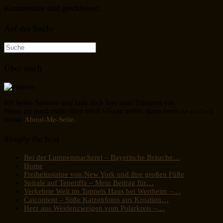
Kommentare sind geschlossen.
Auf der Suche
Suche
nach:
Über mich
Ich heiße Sabiene und lade dich hier zum Träumen ein.
Wenn du noch mehr über mich wissen willst, dann besuche einfach
meine
About-Me-Seite.
Simply the best
Bei der Lumpenmacherei – Bayerische Bräuche…
Home
Freiheitsstatue von New York und ihre großen Füße
Spirale auf Teneriffa – Mein Beitrag für…
Verkehrte Welt im Toppels Haus bei Wertheim –…
Catcontent – Süße Katzenfotos aus Kroatien…
Herz aus Weidenzweigen vom Polarkreis –…