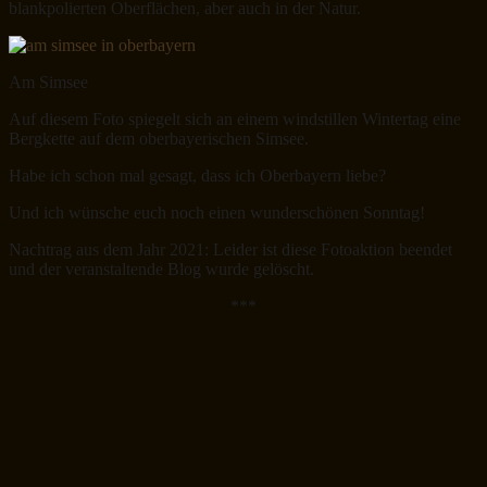
blankpolierten Oberflächen, aber auch in der Natur.
Am Simsee
Auf diesem Foto spiegelt sich an einem windstillen Wintertag eine
Bergkette auf dem oberbayerischen Simsee.
Habe ich schon mal gesagt, dass ich Oberbayern liebe?
Und ich wünsche euch noch einen wunderschönen Sonntag!
Nachtrag aus dem Jahr 2021: Leider ist diese Fotoaktion beendet
und der veranstaltende Blog wurde gelöscht.
***