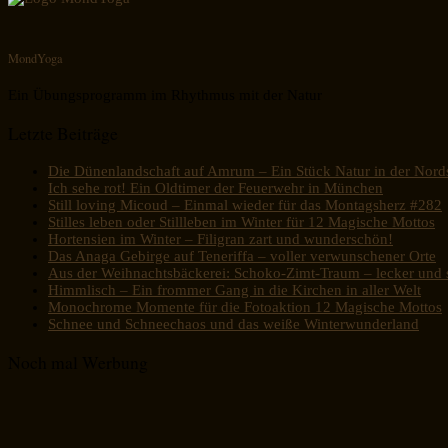
MondYoga
Ein Übungsprogramm im Rhythmus mit der Natur
Letzte Beiträge
Die Dünenlandschaft auf Amrum – Ein Stück Natur in der Nord
Ich sehe rot! Ein Oldtimer der Feuerwehr in München
Still loving Micoud – Einmal wieder für das Montagsherz #282
Stilles leben oder Stillleben im Winter für 12 Magische Mottos
Hortensien im Winter – Filigran zart und wunderschön!
Das Anaga Gebirge auf Teneriffa – voller verwunschener Orte
Aus der Weihnachtsbäckerei: Schoko-Zimt-Traum – lecker und s
Himmlisch – Ein frommer Gang in die Kirchen in aller Welt
Monochrome Momente für die Fotoaktion 12 Magische Mottos
Schnee und Schneechaos und das weiße Winterwunderland
Noch mal Werbung