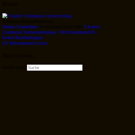
Rechte
Sabienes Traumalbum
von
Sabine Schmelmer
ist lizenziert unter einer
Creative
Commons Namensnennung - Nicht kommerziell -
Keine Bearbeitungen
4.0 International Lizenz
.
Such mal was
Suche nach: