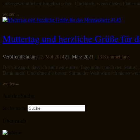
außergewöhnlichen Engel zu sehen. Und auch, wenn diesen Flattermä
weiter
→
Muttertag und herzliche Grüße für 
Veröffentlicht am
12. Mai 2014
21. März 2021
|
13 Kommentare
Der Umstand, dass ich auf meine alten Tage immer noch den Status: „B
Dank auch! Und ohne die besten Söhne der Welt wäre ich nie so weit
weiter
→
Auf der Suche
Suche nach:
Über mich