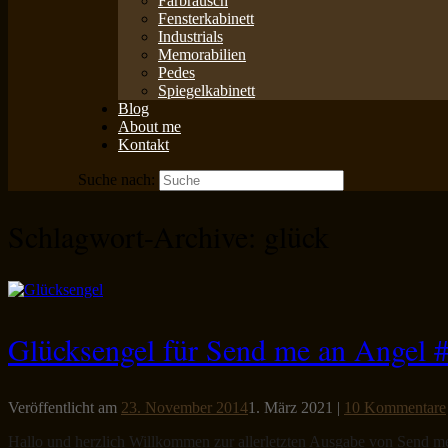
Farbrausch
Fensterkabinett
Industrials
Memorabilien
Pedes
Spiegelkabinett
Blog
About me
Kontakt
Suche nach:
Schlagwort-Archive:
glück
Glücksengel für Send me an Angel #
Veröffentlicht am
23. November 2014
1. März 2021
|
10 Kommentare
Hallo und herzlich Willkommen zur allerletzten Ausgabe von Send me 