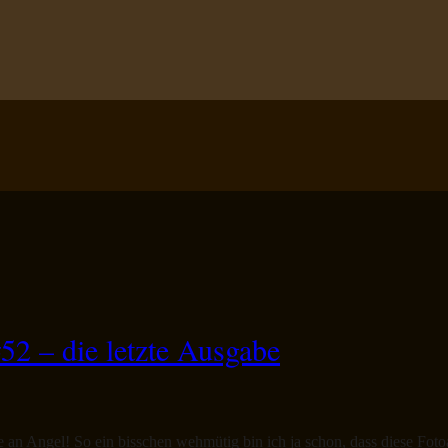
52 – die letzte Ausgabe
an Angel! So ein bisschen wehmütig bin ich ja schon, dass diese Fotoak